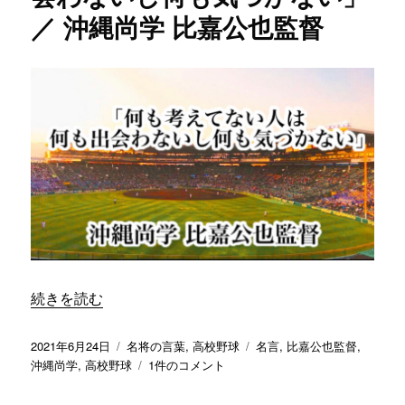
分
／ 沖縄尚学 比嘉公也監督
嘉
が
公
成
也
長
監
で
督
き
に
る
チ
ャ
ン
ス」
／
沖
縄
尚
学
“「何も考えてない人は何も出会わないし何も気づかない」／
続きを読む
比
嘉
公
投
カ
タ
2021年6月24日
名将の言葉
,
高校野球
名言
,
比嘉公也監督
,
也
稿
テ
「何
グ
沖縄尚学
,
高校野球
1件のコメント
監
日:
ゴ
も
督
リ
考