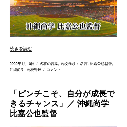
嘉
に
公
直
也
結
監
す
督
る」
に
／
沖
縄
“「人生は限られた時間の中で、どう最善を尽くすかがポイ
続きを読む
尚
学
投
カ
タ
2022年1月10日
名将の言葉
,
高校野球
名言
,
比嘉公也監督
,
比
稿
テ
「人
グ
沖縄尚学
,
高校野球
コメント
嘉
日:
ゴ
生
公
リ
は
也
ー
限
監
「ピンチこそ、自分が成長で
ら
督
れ
きるチャンス」／ 沖縄尚学
に
た
比嘉公也監督
時
間
の