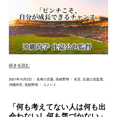
中
で、
ど
う
最
善
を
尽
く
す
か
が
“「ピンチこそ、自分が成長できるチャンス」／ 沖縄尚学 
続きを読む
ポ
イ
ン
投
カ
タ
2021年10月2日
名将の言葉
,
高校野球
名言
,
比嘉公也監督
,
ト」
稿
テ
「ピ
グ
沖縄尚学
,
高校野球
コメント
／
日:
ゴ
ン
沖
リ
チ
縄
ー
こ
「何も考えてない人は何も出
尚
そ、
学
自
会わないし何も気づかない」
比