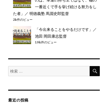
一番近くで手を挙げ続ける努力をし
た者」／ 明徳義塾 馬淵史郎監督
2k件のビュー
「今出来ることをやるだけです」／
池田 岡田康志監督
1.9k件のビュー
検
検
索
索
対
象:
最近の投稿