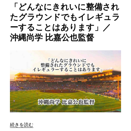
「どんなにきれいに整備され
を
与
たグラウンドでもイレギュラ
え
ーすることはあります」／
る
た
沖縄尚学 比嘉公也監督
め
に、
指
導
者
が
い
る」
／
沖
縄
尚
学
比
嘉
“「どんなにきれいに整備されたグラウンドでもイレギュラ
続きを読む
公