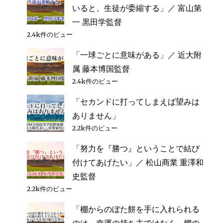
公
いると、生徒が委縮する」／ 富山第
也
一 黒田学監督
監
2.4k件のビュー
督
へ
「一球ごとに意味がある」／ 近大附
の
属 藤本博国監督
2.4k件のビュー
「セカンドに打ってしまえば望みは
ありません」
2.2k件のビュー
「努力を『勝つ』ということで結び
付けてあげたい」／ 松山商業 重澤和
史監督
2.2k件のビュー
「棚からのぼた餅を手に入れられる
のは、幸運の持ち主ではなく、棚の