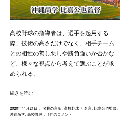
／
沖
縄
尚
学
高校野球の指導者は、選手を起用する
比
嘉
際、技術の高さだけでなく、相手チーム
公
也
との相性の善し悪しや勝負強いか否かな
監
ど、様々な視点から考えて選ぶことが求
督
へ
められる。
の
“「一生懸命に頑張りながらも試合に出られない子たちがく
続きを読む
投
カ
タ
2020年11月21日
名将の言葉
,
高校野球
名言
,
比嘉公也監督
,
稿
テ
「一
グ
沖縄尚学
,
高校野球
1件のコメント
日:
ゴ
生
リ
懸