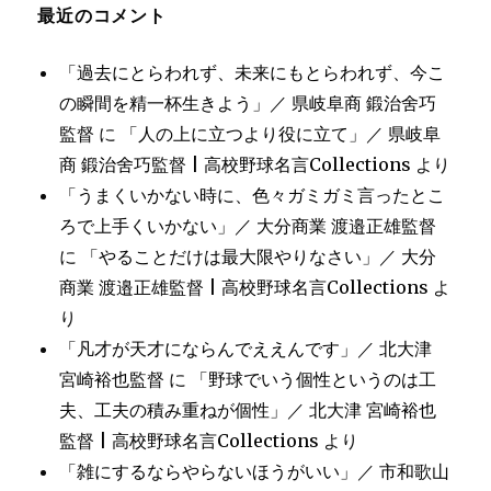
最近のコメント
「過去にとらわれず、未来にもとらわれず、今こ
の瞬間を精一杯生きよう」／ 県岐阜商 鍛治舍巧
監督
に
「人の上に立つより役に立て」／ 県岐阜
商 鍛治舍巧監督 | 高校野球名言Collections
より
「うまくいかない時に、色々ガミガミ言ったとこ
ろで上手くいかない」／ 大分商業 渡邉正雄監督
に
「やることだけは最大限やりなさい」／ 大分
商業 渡邉正雄監督 | 高校野球名言Collections
よ
り
「凡才が天才にならんでええんです」／ 北大津
宮崎裕也監督
に
「野球でいう個性というのは工
夫、工夫の積み重ねが個性」／ 北大津 宮崎裕也
監督 | 高校野球名言Collections
より
「雑にするならやらないほうがいい」／ 市和歌山