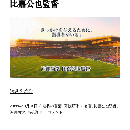
比嘉公也監督
“「きっかけを与えるために、指導者がいる」／ 沖縄尚学 
続きを読む
投
カ
タ
2022年10月31日
名将の言葉
,
高校野球
名言
,
比嘉公也監督
,
稿
テ
「き
グ
沖縄尚学
,
高校野球
コメント
日:
ゴ
っ
リ
か
ー
け