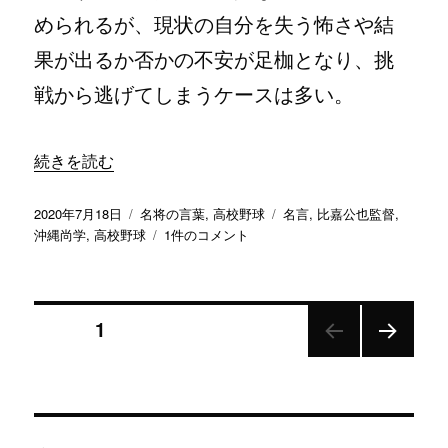
く
められるが、現状の自分を失う怖さや結
さ
る
果が出るか否かの不安が足枷となり、挑
よ
う
戦から逃げてしまうケースは多い。
な
チ
ー
“「殻を破ろうとしていることは、絶対に後悔には繋がらな
続きを読む
ム
に
は
投
カ
タ
2020年7月18日
名将の言葉
,
高校野球
名言
,
比嘉公也監督
,
絶
稿
テ
「殻
グ
沖縄尚学
,
高校野球
1件のコメント
対
日:
ゴ
を
し
リ
破
な
ー
ろ
い」
投
う
ページ
1
／
と
沖
し
次の
稿
縄
て
ペー
尚
い
ジ
ナ
学
る
比
こ