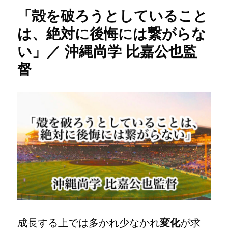
ー
命
「殻を破ろうとしていること
に
頑
は、絶対に後悔には繋がらな
張
い」／ 沖縄尚学 比嘉公也監
り
な
督
が
ら
も
試
合
に
出
ら
れ
な
い
子
た
ち
が
成長する上では多かれ少なかれ
変化
が求