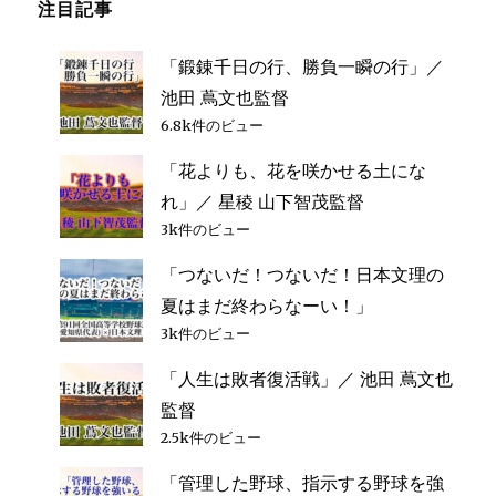
注目記事
嘉
ビ
と
公
は、
也
絶
「鍛錬千日の行、勝負一瞬の行」／
ゲ
監
対
池田 蔦文也監督
督
に
ー
6.8k件のビュー
へ
後
の
悔
「花よりも、花を咲かせる土にな
シ
に
れ」／ 星稜 山下智茂監督
は
繋
3k件のビュー
ョ
が
「つないだ！つないだ！日本文理の
ら
ン
な
夏はまだ終わらなーい！」
い」
3k件のビュー
／
沖
「人生は敗者復活戦」／ 池田 蔦文也
縄
監督
尚
学
2.5k件のビュー
比
「管理した野球、指示する野球を強
嘉