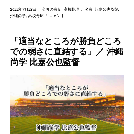
也
投
カ
タ
2022年7月28日
名将の言葉
,
高校野球
名言
,
比嘉公也監督
,
監
稿
テ
「ど
グ
沖縄尚学
,
高校野球
コメント
督
日:
ゴ
ん
に
リ
な
ー
に
「適当なところが勝負どころ
き
れ
での弱さに直結する」／ 沖縄
い
尚学 比嘉公也監督
に
整
備
さ
れ
た
グ
ラ
ウ
ン
ド
で