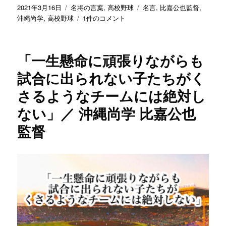
／
投
カ
タ
2021年3月16日
名将の言葉
,
高校野球
名言
,
比嘉公也監督
,
沖
稿
テ
「指
グ
沖縄尚学
,
高校野球
1件のコメント
縄
日:
ゴ
導
尚
リ
陣
学
ー
が
「一生懸命に頑張りながらも
比
選
嘉
手
試合に出られない子たちがく
公
を
さるようなチームには絶対し
也
信
監
じ
ない」／ 沖縄尚学 比嘉公也
督
な
へ
け
監督
の
れ
ば
チ
ー
ム
は
崩
れ
る」