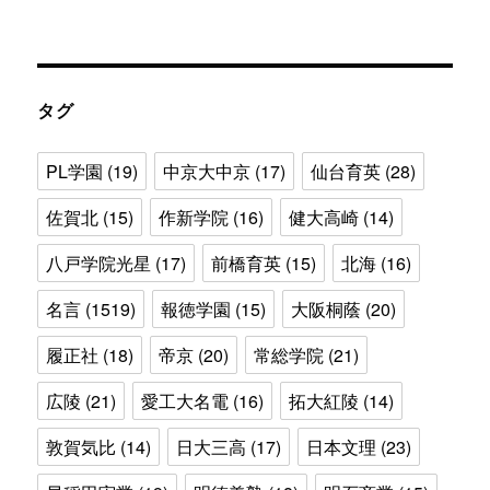
テ
ゴ
リ
ー
タグ
PL学園
(19)
中京大中京
(17)
仙台育英
(28)
佐賀北
(15)
作新学院
(16)
健大高崎
(14)
八戸学院光星
(17)
前橋育英
(15)
北海
(16)
名言
(1519)
報徳学園
(15)
大阪桐蔭
(20)
履正社
(18)
帝京
(20)
常総学院
(21)
広陵
(21)
愛工大名電
(16)
拓大紅陵
(14)
敦賀気比
(14)
日大三高
(17)
日本文理
(23)