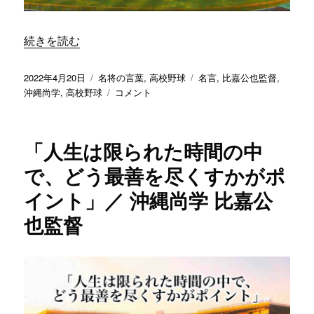
も
イ
レ
“「適当なところが勝負どころでの弱さに直結する」／ 沖縄
続きを読む
ギ
ュ
ラ
投
カ
タ
2022年4月20日
名将の言葉
,
高校野球
名言
,
比嘉公也監督
,
ー
稿
テ
「適
グ
沖縄尚学
,
高校野球
コメント
す
日:
ゴ
当
る
リ
な
こ
ー
と
「人生は限られた時間の中
と
こ
は
ろ
で、どう最善を尽くすかがポ
あ
が
イント」／ 沖縄尚学 比嘉公
り
勝
ま
負
也監督
す」
ど
／
こ
沖
ろ
縄
で
尚
の
学
弱
比
さ