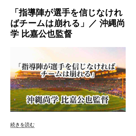
に
ー
え
「指導陣が選手を信じなけれ
て
な
ばチームは崩れる」／ 沖縄尚
い
学 比嘉公也監督
人
は
何
も
出
会
わ
な
い
し
何
も
気
づ
か
“「指導陣が選手を信じなければチームは崩れる」／ 沖縄尚
続きを読む
な
い」