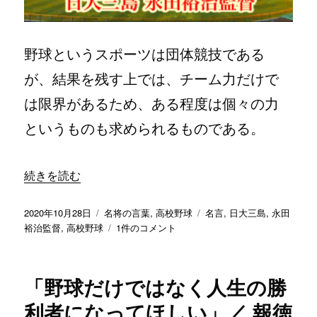
努
力
し
て
野球というスポーツは団体競技である
絆
が、結果を残す上では、チーム力だけで
を
深
は限界があるため、ある程度は個々の力
め
て
というものも求められるものである。
い
く
そ
“「チームが一つになったときは、どんなに弱いチームでも
続きを読む
の
過
程
投
カ
タ
2020年10月28日
名将の言葉
,
高校野球
名言
,
日大三島
,
永田
が
稿
テ
「チ
グ
裕治監督
,
高校野球
1件のコメント
一
日:
ゴ
ー
番
リ
ム
大
ー
が
「野球だけではなく人生の勝
切」
一
／
つ
利者になってほしい」／ 報徳
日
に