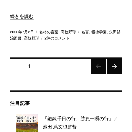
行
け
“「野球だけではなく人生の勝利者になってほしい」／ 報徳
る」
続きを読む
／
日
投
カ
タ
2020年7月2日
名将の言葉
,
高校野球
名言
,
報徳学園
,
永田裕
大
稿
テ
「野
グ
治監督
,
高校野球
2件のコメント
三
日:
ゴ
球
島
リ
だ
永
ー
け
田
投
で
ページ
1
裕
は
治
な
次の
稿
監
く
ペー
督
人
ジ
へ
ナ
生
の
の
注目記事
ビ
勝
利
者
「鍛錬千日の行、勝負一瞬の行」／
ゲ
に
池田 蔦文也監督
な