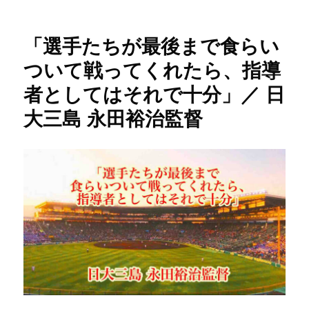
日:
ゴ
持
治
リ
ち
監
ー
が
「選手たちが最後まで食らい
督
強
に
い
ついて戦ってくれたら、指導
方
者としてはそれで十分」／ 日
が
勝
大三島 永田裕治監督
つ」
／
日
大
三
島
永
田
裕
治
監
督
に