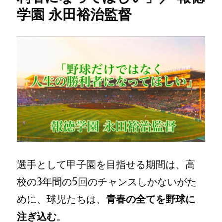
学園 永田裕治監督
大
な
三
っ
島
た
永
と
田
き
裕
は、
治
ど
監
ん
督
な
へ
に
の
弱
い
チ
ー
ム
選手として甲子園を目指せる期間は、高
で
も
校の3年間の5回のチャンスしかないがた
甲
子
めに、球児たちは、
青春の全てを野球に
園
注ぎ込む
。
に