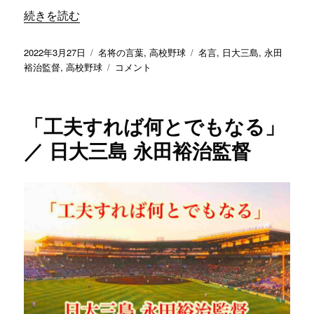
“「選手たちが最後まで食らいついて戦ってくれたら、指導
続きを読む
投
カ
タ
2022年3月27日
名将の言葉
,
高校野球
名言
,
日大三島
,
永田
稿
テ
「選
グ
裕治監督
,
高校野球
コメント
日:
ゴ
手
リ
た
ー
ち
「工夫すれば何とでもなる」
が
最
／ 日大三島 永田裕治監督
後
ま
で
食
ら
い
つ
い
て
戦
っ