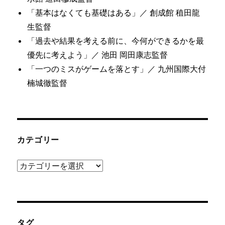
「基本はなくても基礎はある」／ 創成館 稙田龍
生監督
「過去や結果を考える前に、今何ができるかを最
優先に考えよう」／ 池田 岡田康志監督
「一つのミスがゲームを落とす」／ 九州国際大付
楠城徹監督
カテゴリー
カ
テ
ゴ
リ
ー
タグ