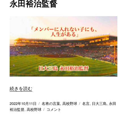
永田裕治監督
“「メンバーに入れない子にも、人生がある」／ 日大三島 
続きを読む
投
カ
タ
2022年10月11日
名将の言葉
,
高校野球
名言
,
日大三島
,
永田
稿
テ
「メ
グ
裕治監督
,
高校野球
コメント
日:
ゴ
ン
リ
バ
ー
ー