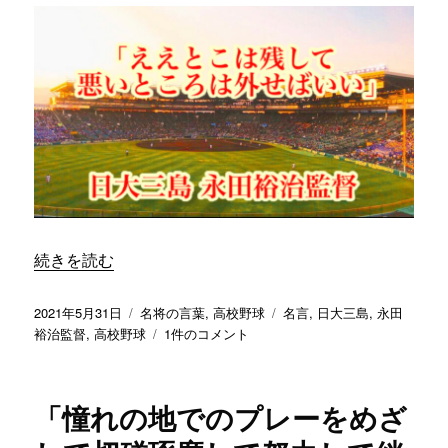
か
な
か
っ
た
責
任
は
す
べ
て
監
“「ええとこは残して悪いところは外せばいい」／ 日大三島
続きを読む
督
に
あ
投
カ
タ
2021年5月31日
名将の言葉
,
高校野球
名言
,
日大三島
,
永田
る」
稿
テ
「え
グ
裕治監督
,
高校野球
1件のコメント
／
日:
ゴ
え
日
リ
と
大
ー
こ
「憧れの地でのプレーをめざ
三
は
島
残