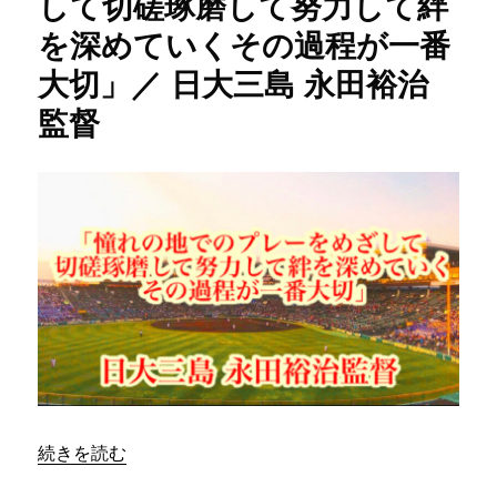
して切磋琢磨して努力して絆
永
し
を深めていくその過程が一番
田
て
裕
悪
大切」／ 日大三島 永田裕治
治
い
監
と
監督
督
こ
に
ろ
は
外
せ
ば
い
い」
／
日
大
三
島
永
“「憧れの地でのプレーをめざして切磋琢磨して努力して絆
続きを読む
田
裕