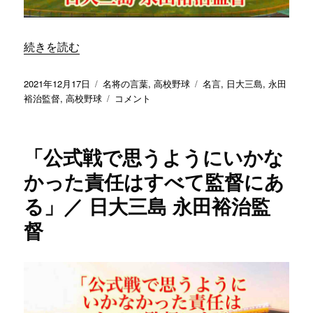
て
く
れ
“「工夫すれば何とでもなる」／ 日大三島 永田裕治監督” 
続きを読む
た
ら、
指
投
カ
タ
2021年12月17日
名将の言葉
,
高校野球
名言
,
日大三島
,
永田
導
稿
テ
「工
グ
裕治監督
,
高校野球
コメント
者
日:
ゴ
夫
と
リ
す
し
ー
れ
「公式戦で思うようにいかな
て
ば
は
何
かった責任はすべて監督にあ
そ
と
れ
る」／ 日大三島 永田裕治監
で
で
も
督
十
な
分」
る」
／
／
日
日
大
大
三
三
島