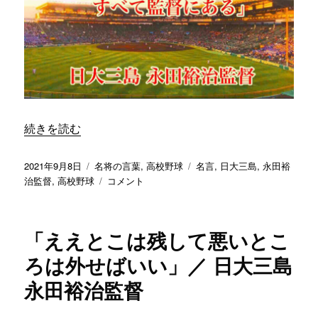
島
永
永
田
田
裕
裕
治
治
監
監
督
督
に
に
“「公式戦で思うようにいかなかった責任はすべて監督にあ
続きを読む
投
カ
タ
2021年9月8日
名将の言葉
,
高校野球
名言
,
日大三島
,
永田裕
稿
テ
「公
グ
治監督
,
高校野球
コメント
日:
ゴ
式
リ
戦
ー
で
「ええとこは残して悪いとこ
思
う
ろは外せばいい」／ 日大三島
よ
永田裕治監督
う
に
い