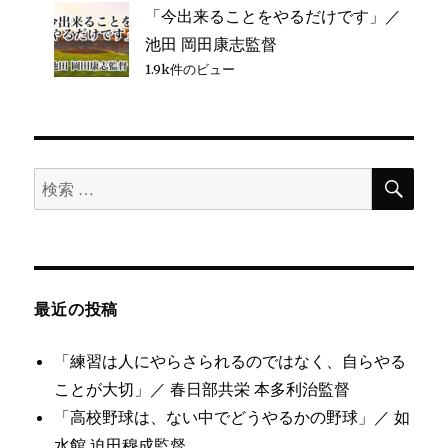
「今出来ることをやるだけです」／
池田 岡田康志監督
1.9k件のビュー
検
検
索
索
対
象:
最近の投稿
「練習は人にやらさられるのではなく、自らやる
ことが大切」／ 春日部共栄 本多利治監督
「高校野球は、ない中でどうやるかの野球」／ 如
水館 迫田穆成監督