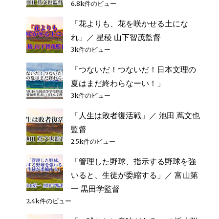
ー
6.8k件のビュー
っ
て
「花よりも、花を咲かせる土にな
シ
ほ
れ」／ 星稜 山下智茂監督
し
い」
3k件のビュー
ョ
／
「つないだ！つないだ！日本文理の
報
ン
徳
夏はまだ終わらなーい！」
学
3k件のビュー
園
永
「人生は敗者復活戦」／ 池田 蔦文也
田
監督
裕
治
2.5k件のビュー
監
「管理した野球、指示する野球を強
督
へ
いると、生徒が委縮する」／ 富山第
の
一 黒田学監督
2.4k件のビュー