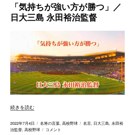
「気持ちが強い方が勝つ」／
に
入
日大三島 永田裕治監督
れ
な
い
子
に
も、
人
生
が
あ
る」
／
日
大
“「気持ちが強い方が勝つ」／ 日大三島 永田裕治監督” の
続きを読む
三
島
永
投
カ
タ
2022年7月4日
名将の言葉
,
高校野球
名言
,
日大三島
,
永田裕
田
稿
テ
「気
グ
治監督
,
高校野球
コメント
裕