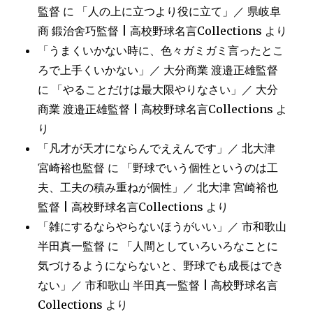
監督
に
「人の上に立つより役に立て」／ 県岐阜
商 鍛治舍巧監督 | 高校野球名言Collections
より
「うまくいかない時に、色々ガミガミ言ったとこ
ろで上手くいかない」／ 大分商業 渡邉正雄監督
に
「やることだけは最大限やりなさい」／ 大分
商業 渡邉正雄監督 | 高校野球名言Collections
よ
り
「凡才が天才にならんでええんです」／ 北大津
宮崎裕也監督
に
「野球でいう個性というのは工
夫、工夫の積み重ねが個性」／ 北大津 宮崎裕也
監督 | 高校野球名言Collections
より
「雑にするならやらないほうがいい」／ 市和歌山
半田真一監督
に
「人間としていろいろなことに
気づけるようにならないと、野球でも成長はでき
ない」／ 市和歌山 半田真一監督 | 高校野球名言
Collections
より