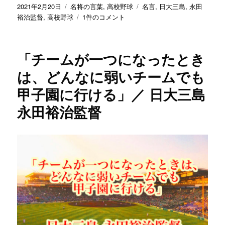
治
投
カ
タ
2021年2月20日
名将の言葉
,
高校野球
名言
,
日大三島
,
永田
監
稿
テ
「憧
グ
裕治監督
,
高校野球
1件のコメント
督
日:
ゴ
れ
へ
リ
の
の
ー
地
「チームが一つになったとき
で
の
は、どんなに弱いチームでも
プ
甲子園に行ける」／ 日大三島
レ
ー
永田裕治監督
を
め
ざ
し
て
切
磋
琢
磨
し
て