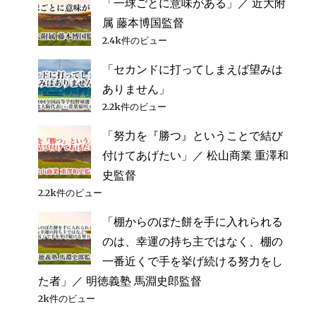
「一球ごとに意味がある」／ 近大附
属 藤本博国監督
2.4k件のビュー
「セカンドに打ってしまえば望みは
ありません」
2.2k件のビュー
「努力を『勝つ』ということで結び
付けてあげたい」／ 松山商業 重澤和
史監督
2.2k件のビュー
「棚からのぼた餅を手に入れられる
のは、幸運の持ち主ではなく、棚の
一番近くで手を挙げ続ける努力をし
た者」／ 明徳義塾 馬淵史郎監督
2k件のビュー