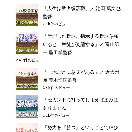
督
に
「人生は敗者復活戦」／ 池田 蔦文也
監督
2.5k件のビュー
「管理した野球、指示する野球を強
いると、生徒が委縮する」／ 富山第
一 黒田学監督
2.4k件のビュー
「一球ごとに意味がある」／ 近大附
属 藤本博国監督
2.4k件のビュー
「セカンドに打ってしまえば望みは
ありません」
2.2k件のビュー
「努力を『勝つ』ということで結び