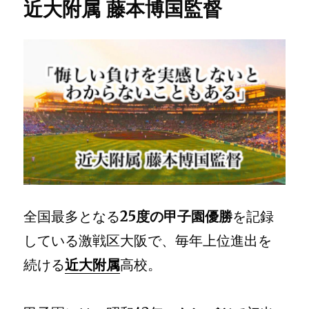
近大附属 藤本博国監督
全国最多となる
25度の甲子園優勝
を記録
している激戦区大阪で、毎年上位進出を
続ける
近大附属
高校。