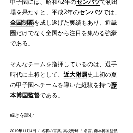
甲子園には、昭和42年の
センバツ
で初出
場を果たすと、平成2年の
センバツ
では、
全国制覇
を成し遂げた実績もあり、近畿
圏だけでなく全国から注目を集める強豪
である。
そんなチームを指揮しているのは、選手
時代に主将として、
近大附属
史上初の夏
の甲子園へチームを導いた経験を持つ
藤
本博国監督
である。
続きを読む
投
カ
タ
2019年11月4日
名将の言葉
,
高校野球
名言
,
藤本博国監督
,