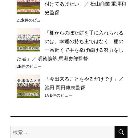
付けてあげたい」／ 松山商業 重澤和
史監督
2.2k件のビュー
「棚からのぼた餅を手に入れられる
のは、幸運の持ち主ではなく、棚の
一番近くで手を挙げ続ける努力をし
た者」／ 明徳義塾 馬淵史郎監督
2k件のビュー
「今出来ることをやるだけです」／
池田 岡田康志監督
1.9k件のビュー
検
検
索