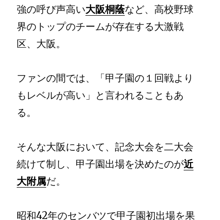
る」
強の呼び声高い
大阪桐蔭
など、高校野球
／
近
界のトップのチームが存在する大激戦
大
区、大阪。
附
属
藤
本
ファンの間では、「甲子園の１回戦より
博
もレベルが高い」と言われることもあ
国
監
る。
督
に
そんな大阪において、記念大会を二大会
続けて制し、甲子園出場を決めたのが
近
大附属
だ。
昭和42年のセンバツで甲子園初出場を果