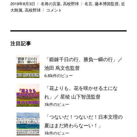
投
カ
タ
2019年8月3日
名将の言葉
,
高校野球
名言
,
藤本博国監督
,
近
稿
テ
「一
グ
大附属
,
高校野球
コメント
日:
ゴ
球
リ
ご
ー
と
に
意
注目記事
味
が
「鍛錬千日の行、勝負一瞬の行」／
あ
る」
池田 蔦文也監督
／
6.8k件のビュー
近
大
「花よりも、花を咲かせる土にな
附
れ」／ 星稜 山下智茂監督
属
3k件のビュー
藤
本
「つないだ！つないだ！日本文理の
博
夏はまだ終わらなーい！」
国
監
3k件のビュー