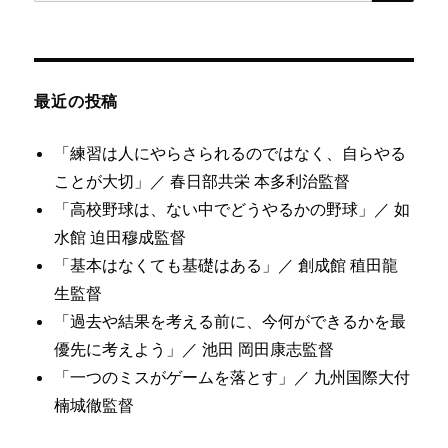
索
対
象:
最近の投稿
「練習は人にやらさられるのではなく、自らやる
ことが大切」／ 春日部共栄 本多利治監督
「高校野球は、ない中でどうやるかの野球」／ 如
水館 迫田穆成監督
「基本はなくても基礎はある」／ 創成館 稙田龍
生監督
「過去や結果を考える前に、今何ができるかを最
優先に考えよう」／ 池田 岡田康志監督
「一つのミスがゲームを落とす」／ 九州国際大付
楠城徹監督