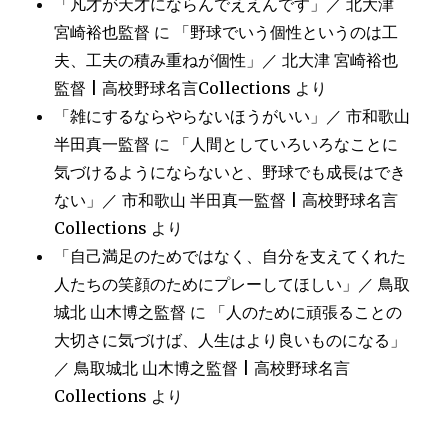
「凡才が天才にならんでええんです」／ 北大津
宮崎裕也監督
に
「野球でいう個性というのは工
夫、工夫の積み重ねが個性」／ 北大津 宮崎裕也
監督 | 高校野球名言Collections
より
「雑にするならやらないほうがいい」／ 市和歌山
半田真一監督
に
「人間としていろいろなことに
気づけるようにならないと、野球でも成長はでき
ない」／ 市和歌山 半田真一監督 | 高校野球名言
Collections
より
「自己満足のためではなく、自分を支えてくれた
人たちの笑顔のためにプレーしてほしい」／ 鳥取
城北 山木博之監督
に
「人のために頑張ることの
大切さに気づけば、人生はより良いものになる」
／ 鳥取城北 山木博之監督 | 高校野球名言
Collections
より