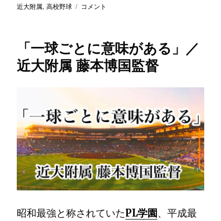
稿
テ
「悔
グ
近大附属
,
高校野球
コメント
日:
ゴ
し
リ
い
ー
負
「一球ごとに意味がある」／
け
を
近大附属 藤本博国監督
実
感
し
な
い
と
わ
か
ら
な
い
こ
と
も
昭和最強と称されていた
PL学園
、平成最
あ