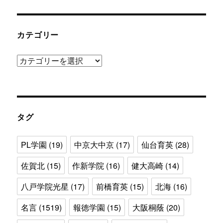
カテゴリー
カ
テ
ゴ
リ
ー
タグ
PL学園
(19)
中京大中京
(17)
仙台育英
(28)
佐賀北
(15)
作新学院
(16)
健大高崎
(14)
八戸学院光星
(17)
前橋育英
(15)
北海
(16)
名言
(1519)
報徳学園
(15)
大阪桐蔭
(20)