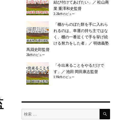
結び付けてあげたい」／ 松山商
業 重澤和史監督
の
2.2k件のビュー
「棚からのぼた餅を手に入れら
れるのは、幸運の持ち主ではな
く、棚の一番近くで手を挙げ続
ける努力をした者」／ 明徳義塾
馬淵史郎監督
2k件のビュー
「今出来ることをやるだけで
す」／ 池田 岡田康志監督
1.9k件のビュー
監
検
検
索
索
対
象: