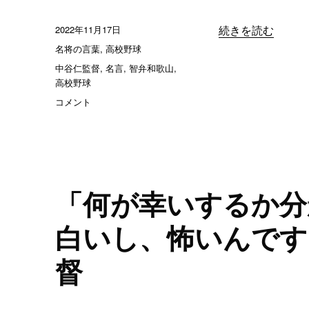
投
2022年11月17日
“「自分のやりた
続きを読む
稿
カ
名将の言葉
,
高校野球
日:
テ
タ
中谷仁監督
,
名言
,
智弁和歌山
,
ゴ
グ
高校野球
リ
「自
コメント
ー
分
の
や
り
た
い
「何が幸いするか分
練
習
白いし、怖いんです
が
わ
督
か
ら
な
い