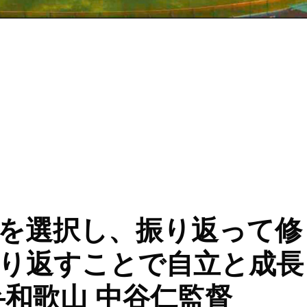
か分からないから、野球は面白いし、怖いんです」／ 智弁和歌山
を選択し、振り返って修
り返すことで自立と成長
弁和歌山 中谷仁監督