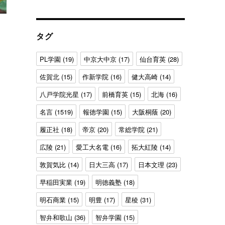
ゴ
リ
ー
タグ
 高嶋仁監督” の
PL学園
(19)
中京大中京
(17)
仙台育英
(28)
佐賀北
(15)
作新学院
(16)
健大高崎
(14)
八戸学院光星
(17)
前橋育英
(15)
北海
(16)
名言
(1519)
報徳学園
(15)
大阪桐蔭
(20)
履正社
(18)
帝京
(20)
常総学院
(21)
広陵
(21)
愛工大名電
(16)
拓大紅陵
(14)
敦賀気比
(14)
日大三高
(17)
日本文理
(23)
早稲田実業
(19)
明徳義塾
(18)
明石商業
(15)
明豊
(17)
星稜
(31)
智弁和歌山
(36)
智弁学園
(15)