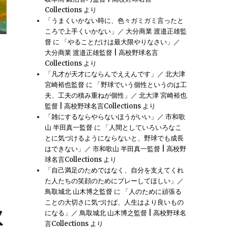
Collections
より
「うまくいかない時に、色々ガミガミ言ったと
ころで上手くいかない」／ 大分商業 渡邉正雄監
督
に
「やることだけは最大限やりなさい」／
大分商業 渡邉正雄監督 | 高校野球名言
と成長につながる」／ 智弁和歌山 中谷仁監督” の
Collections
より
「凡才が天才にならんでええんです」／ 北大津
宮崎裕也監督
に
「野球でいう個性というのは工
夫、工夫の積み重ねが個性」／ 北大津 宮崎裕也
監督 | 高校野球名言Collections
より
「雑にするならやらないほうがいい」／ 市和歌
山 半田真一監督
に
「人間としていろいろなこ
とに気づけるようにならないと、野球でも成長
はできない」／ 市和歌山 半田真一監督 | 高校野
球名言Collections
より
「自己満足のためではなく、自分を支えてくれ
た人たちの笑顔のためにプレーしてほしい」／
鳥取城北 山木博之監督
に
「人のために頑張る
ことの大切さに気づけば、人生はより良いもの
歌
になる」／ 鳥取城北 山木博之監督 | 高校野球名
言Collections
より