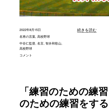
仁
監
督
に
投
2022年8月15日
“「正しいと思う
続きを読む
稿
カ
名将の言葉
,
高校野球
日:
テ
タ
中谷仁監督
,
名言
,
智弁和歌山
,
ゴ
グ
高校野球
リ
「正
コメント
ー
し
い
と
思
う
行
「練習のための練習
動
を
のための練習をする
選
択