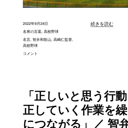
投
2022年9月24日
“「何が幸いする
続きを読む
稿
カ
名将の言葉
,
高校野球
日:
テ
タ
名言
,
智弁和歌山
,
高嶋仁監督
,
ゴ
グ
高校野球
リ
「何
コメント
ー
が
幸
い
す
る
か
「正しいと思う行動
分
か
正していく作業を繰
ら
な
につながる」／ 智
い
か