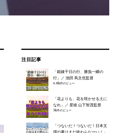
注目記事
「鍛錬千日の行、勝負一瞬の
行」／ 池田 蔦文也監督
6.8k件のビュー
「花よりも、花を咲かせる土に
なれ」／ 星稜 山下智茂監督
3k件のビュー
「つないだ！つないだ！日本文
理の夏はまだ終わらなーい！」