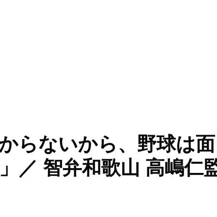
い練習がわからない選手では困る」／ 智弁和歌山 中谷仁監督” 
からないから、野球は面
」／ 智弁和歌山 高嶋仁