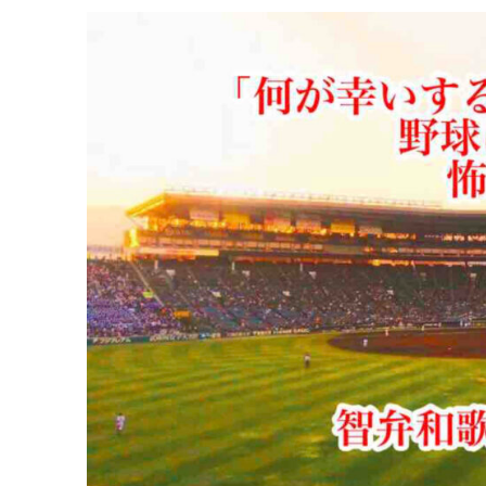
選
手
で
は
困
る」
／
智
弁
和
歌
山
中
谷
仁
監
督
に