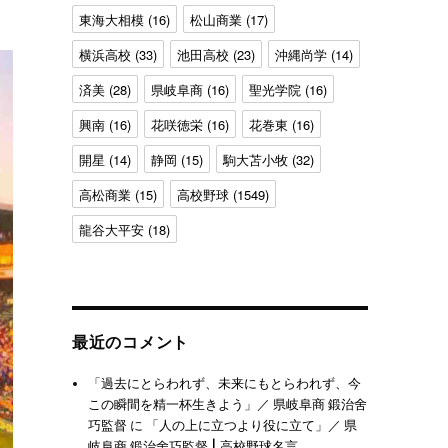
東海大相模
(16)
松山商業
(17)
横浜高校
(33)
池田高校
(23)
沖縄尚学
(14)
済美
(28)
県岐阜商
(16)
聖光学院
(16)
興南
(16)
花咲徳栄
(16)
花巻東
(16)
開星
(14)
静岡
(15)
駒大苫小牧
(32)
高松商業
(15)
高校野球
(1549)
龍谷大平安
(18)
最近のコメント
「過去にとらわれず、未来にもとらわれず、今
この瞬間を精一杯生きよう」／ 県岐阜商 鍛治舍
巧監督
に
「人の上に立つより役に立て」／ 県
岐阜商 鍛治舍巧監督 | 高校野球名言