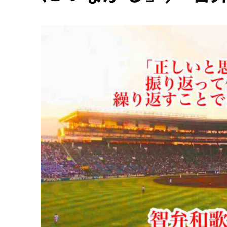
ら、
野
球
は
面
白
い
し、
怖
い
ん
で
す」
／
智
弁
和
歌
山
高
嶋