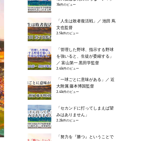
3k件のビュー
「人生は敗者復活戦」／ 池田 蔦
文也監督
2.5k件のビュー
「管理した野球、指示する野球
を強いると、生徒が委縮する」
／ 富山第一 黒田学監督
2.4k件のビュー
「一球ごとに意味がある」／ 近
大附属 藤本博国監督
2.4k件のビュー
「セカンドに打ってしまえば望
みはありません」
2.2k件のビュー
「努力を『勝つ』ということで