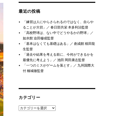
最近の投稿
「練習は人にやらさられるのではなく、自らや
ることが大切」／ 春日部共栄 本多利治監督
「高校野球は、ない中でどうやるかの野球」／
如水館 迫田穆成監督
「基本はなくても基礎はある」／ 創成館 稙田龍
生監督
「過去や結果を考える前に、今何ができるかを
最優先に考えよう」／ 池田 岡田康志監督
「一つのミスがゲームを落とす」／ 九州国際大
付 楠城徹監督
カテゴリー
カ
テ