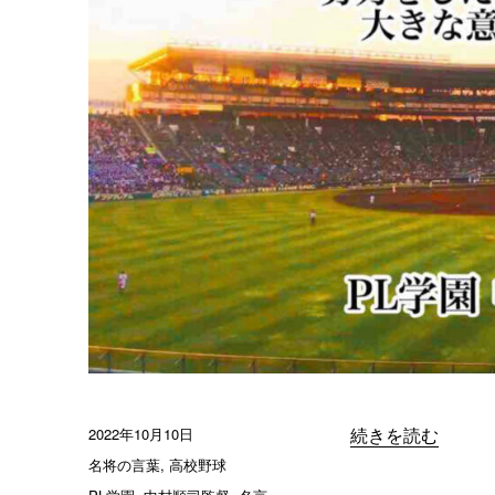
投
2022年10月10日
“「日々の練習で
続きを読む
稿
カ
名将の言葉
,
高校野球
日:
テ
タ