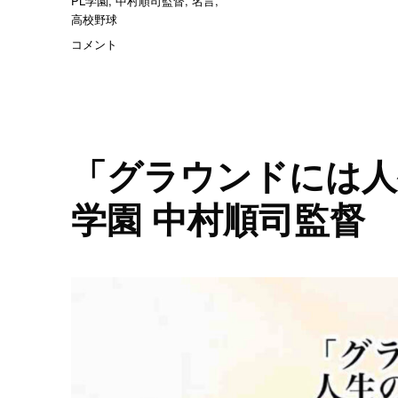
PL学園
,
中村順司監督
,
名言
,
ゴ
グ
高校野球
リ
「日々
コメント
ー
の
練
習
で
課
題
「グラウンドには人
を
解
学園 中村順司監督
決
し
た、
努
力
を
し
た
と
い
う