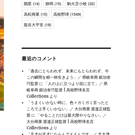
開星
(14)
静岡
(15)
駒大苫小牧
(32)
高松商業
(15)
高校野球
(1549)
龍谷大平安
(18)
最近のコメント
「過去にとらわれず、未来にもとらわれず、今
この瞬間を精一杯生きよう」／ 県岐阜商 鍛治舍
巧監督
に
「人の上に立つより役に立て」／ 県
岐阜商 鍛治舍巧監督 | 高校野球名言
Collections
より
「うまくいかない時に、色々ガミガミ言ったと
ころで上手くいかない」／ 大分商業 渡邉正雄監
督
に
「やることだけは最大限やりなさい」／
大分商業 渡邉正雄監督 | 高校野球名言
 中村順司監督” の
Collections
より
「凡才が天才にならんでええんです」／ 北大津