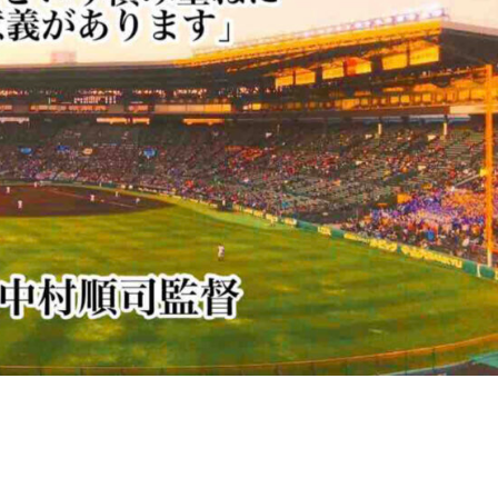
課題を解決した、努力をしたという積み重ねに大きな意義があります