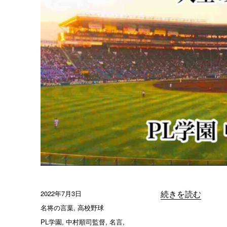
積
み
重
ね
に
大
き
な
意
義
が
あ
り
ま
す」
／
PL
学
投
2022年7月3日
“「グラウンドには
続きを読む
園
稿
カ
名将の言葉
,
高校野球
中
日:
テ
タ
PL学園
,
中村順司監督
,
名言
,
村