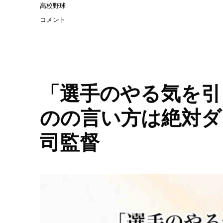
ゴ
グ
高校野球
順
リ
司
「グ
コメント
ー
監
ラ
督
ウ
に
ン
ド
に
は
「選手のやる気を引
人
生
のの言い方は絶対ダメ
の
縮
司監督
図
が
あ
る」
／
PL
学
園
中