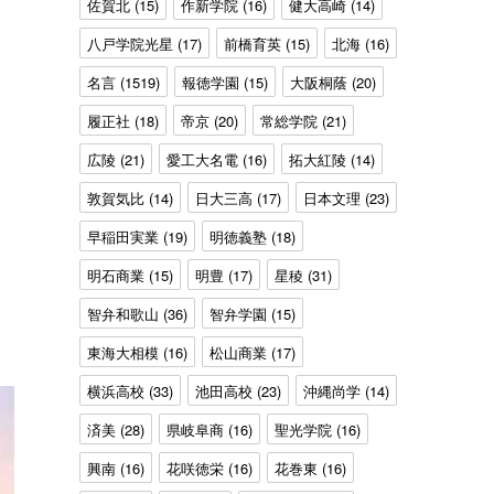
佐賀北
(15)
作新学院
(16)
健大高崎
(14)
八戸学院光星
(17)
前橋育英
(15)
北海
(16)
名言
(1519)
報徳学園
(15)
大阪桐蔭
(20)
履正社
(18)
帝京
(20)
常総学院
(21)
広陵
(21)
愛工大名電
(16)
拓大紅陵
(14)
敦賀気比
(14)
日大三高
(17)
日本文理
(23)
早稲田実業
(19)
明徳義塾
(18)
明石商業
(15)
明豊
(17)
星稜
(31)
智弁和歌山
(36)
智弁学園
(15)
東海大相模
(16)
松山商業
(17)
横浜高校
(33)
池田高校
(23)
沖縄尚学
(14)
済美
(28)
県岐阜商
(16)
聖光学院
(16)
興南
(16)
花咲徳栄
(16)
花巻東
(16)