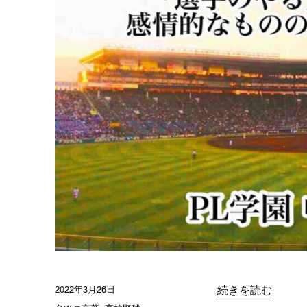
村
順
司
監
督
に
投
2022年3月26日
“「選手のやる気
続きを読む
稿