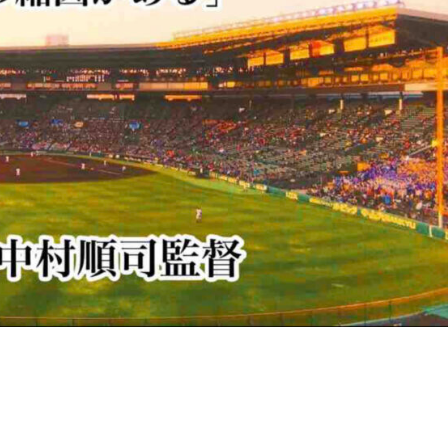
人生の縮図がある」／ PL学園 中村順司監督” の