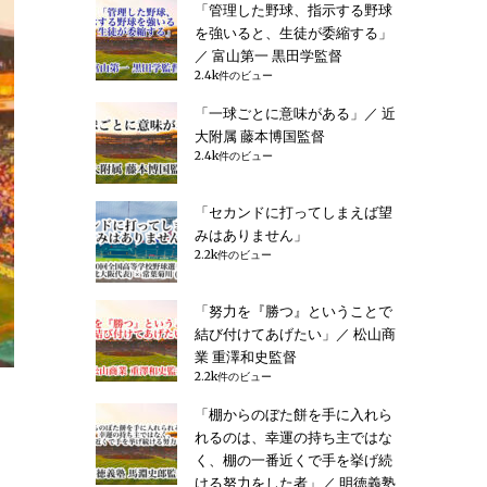
「管理した野球、指示する野球
を強いると、生徒が委縮する」
／ 富山第一 黒田学監督
2.4k件のビュー
「一球ごとに意味がある」／ 近
大附属 藤本博国監督
2.4k件のビュー
「セカンドに打ってしまえば望
みはありません」
2.2k件のビュー
「努力を『勝つ』ということで
結び付けてあげたい」／ 松山商
業 重澤和史監督
2.2k件のビュー
「棚からのぼた餅を手に入れら
」／ PL学園 中村順司監督” の
れるのは、幸運の持ち主ではな
く、棚の一番近くで手を挙げ続
ける努力をした者」／ 明徳義塾