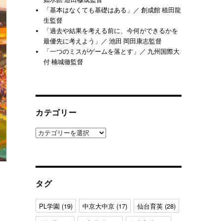
「基本はなくても基礎はある」／ 創成館 稙田龍
生監督
「過去や結果を考える前に、今何ができるかを
最優先に考えよう」／ 池田 岡田康志監督
「一つのミスがゲームを落とす」／ 九州国際大
付 楠城徹監督
カテゴリー
カ
テ
ゴ
リ
ー
タグ
PL学園
(19)
中京大中京
(17)
仙台育英
(28)