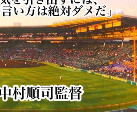
を引き出すには、感情的なものの言い方は絶対ダメだ」／ PL学園