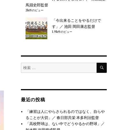
馬淵史郎監督
2k件のビュー
「今出来ることをやるだけで
す」／ 池田 岡田康志監督
1.9k件のビュー
検
検
索
索
対
象:
最近の投稿
「練習は人にやらさられるのではなく、自らや
ることが大切」／ 春日部共栄 本多利治監督
「高校野球は、ない中でどうやるかの野球」／
如水館 迫田穆成監督