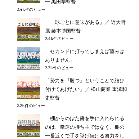
一 黒田学監督
2.4k件のビュー
「一球ごとに意味がある」／ 近大附
属 藤本博国監督
2.4k件のビュー
「セカンドに打ってしまえば望みは
ありません」
2.2k件のビュー
「努力を『勝つ』ということで結び
付けてあげたい」／ 松山商業 重澤和
史監督
2.2k件のビュー
「棚からのぼた餅を手に入れられる
のは、幸運の持ち主ではなく、棚の
一番近くで手を挙げ続ける努力をし