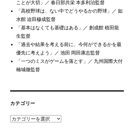
ことが大切」／ 春日部共栄 本多利治監督
「高校野球は、ない中でどうやるかの野球」／ 如
水館 迫田穆成監督
「基本はなくても基礎はある」／ 創成館 稙田龍
生監督
「過去や結果を考える前に、今何ができるかを最
優先に考えよう」／ 池田 岡田康志監督
「一つのミスがゲームを落とす」／ 九州国際大付
楠城徹監督
カテゴリー
カ
テ