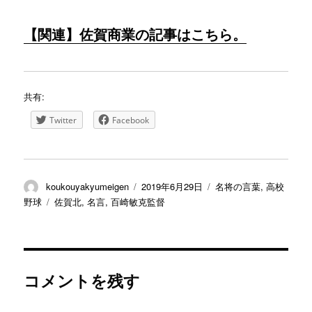
【関連】佐賀商業の記事はこちら。
共有:
Twitter
Facebook
投
投
カ
koukouyakyumeigen
2019年6月29日
名将の言葉
,
高校
稿
稿
テ
タ
野球
佐賀北
,
名言
,
百崎敏克監督
者
日:
ゴ
グ
リ
ー
コメントを残す