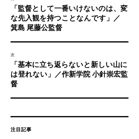
稿
「監督として一番いけないのは、変
過
な先入観を持つことなんです」／
去
ナ
の
箕島 尾藤公監督
ビ
投
稿:
ゲ
次
ー
「基本に立ち返らないと新しい山に
次
シ
は登れない」／作新学院 小針崇宏監
の
投
督
ョ
稿:
ン
注目記事