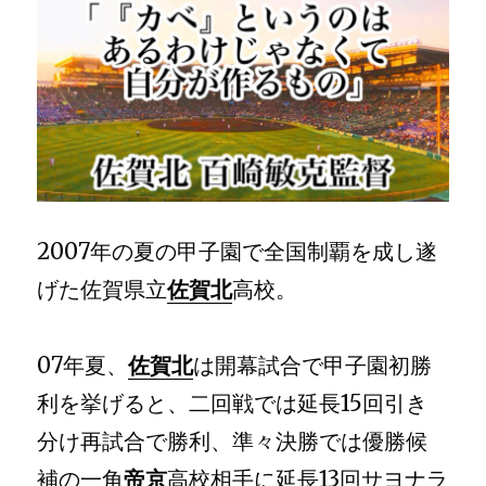
2007年の夏の甲子園で全国制覇を成し遂
げた佐賀県立
佐賀北
高校。
07年夏、
佐賀北
は開幕試合で甲子園初勝
利を挙げると、二回戦では延長15回引き
分け再試合で勝利、準々決勝では優勝候
補の一角
帝京
高校相手に延長13回サヨナラ