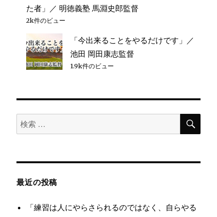
た者」／ 明徳義塾 馬淵史郎監督
2k件のビュー
「今出来ることをやるだけです」／
池田 岡田康志監督
1.9k件のビュー
検
検
索
索
対
象:
最近の投稿
「練習は人にやらさられるのではなく、自らやる