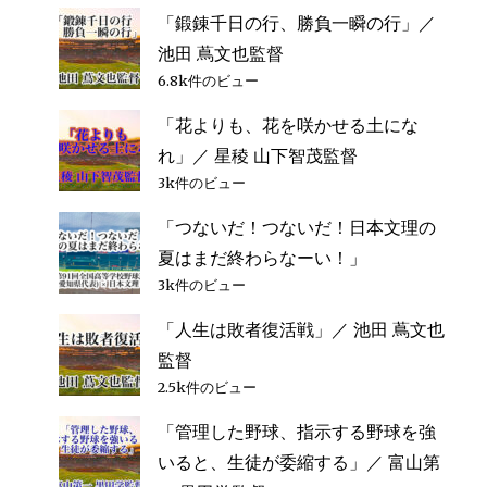
「鍛錬千日の行、勝負一瞬の行」／
池田 蔦文也監督
6.8k件のビュー
「花よりも、花を咲かせる土にな
れ」／ 星稜 山下智茂監督
3k件のビュー
「つないだ！つないだ！日本文理の
夏はまだ終わらなーい！」
3k件のビュー
「人生は敗者復活戦」／ 池田 蔦文也
監督
2.5k件のビュー
「管理した野球、指示する野球を強
いると、生徒が委縮する」／ 富山第