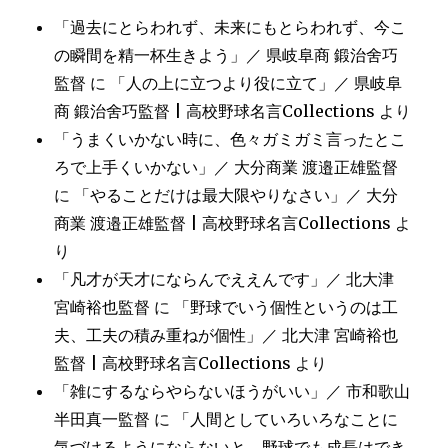
「過去にとらわれず、未来にもとらわれず、今こ
の瞬間を精一杯生きよう」／ 県岐阜商 鍛治舍巧
監督
に
「人の上に立つより役に立て」／ 県岐阜
商 鍛治舍巧監督 | 高校野球名言Collections
より
「うまくいかない時に、色々ガミガミ言ったとこ
ろで上手くいかない」／ 大分商業 渡邉正雄監督
に
「やることだけは最大限やりなさい」／ 大分
商業 渡邉正雄監督 | 高校野球名言Collections
よ
り
「凡才が天才にならんでええんです」／ 北大津
宮崎裕也監督
に
「野球でいう個性というのは工
夫、工夫の積み重ねが個性」／ 北大津 宮崎裕也
監督 | 高校野球名言Collections
より
「雑にするならやらないほうがいい」／ 市和歌山
半田真一監督
に
「人間としていろいろなことに
気づけるようにならないと、野球でも成長はでき