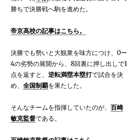
勝ちで決勝戦へ駒を進めた。
帝京高校の記事はこちら。
決勝でも勢いと大観衆を味方につけ、0ー
4の劣勢の展開から、8回裏に押し出しで1
点を返すと、
逆転満塁本塁打
で試合を決
め、
全国制覇
を果たした。
そんなチームを指揮していたのが、
百崎
敏克監督
である。