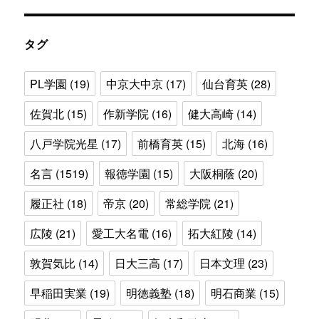
ゴ
リ
ー
タグ
PL学園
(19)
中京大中京
(17)
仙台育英
(28)
佐賀北
(15)
作新学院
(16)
健大高崎
(14)
八戸学院光星
(17)
前橋育英
(15)
北海
(16)
名言
(1519)
報徳学園
(15)
大阪桐蔭
(20)
履正社
(18)
帝京
(20)
常総学院
(21)
広陵
(21)
愛工大名電
(16)
拓大紅陵
(14)
敦賀気比
(14)
日大三高
(17)
日本文理
(23)
早稲田実業
(19)
明徳義塾
(18)
明石商業
(15)