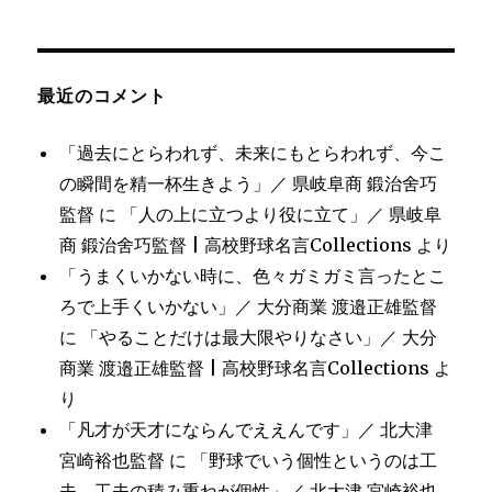
最近のコメント
「過去にとらわれず、未来にもとらわれず、今こ
の瞬間を精一杯生きよう」／ 県岐阜商 鍛治舍巧
監督
に
「人の上に立つより役に立て」／ 県岐阜
商 鍛治舍巧監督 | 高校野球名言Collections
より
「うまくいかない時に、色々ガミガミ言ったとこ
ろで上手くいかない」／ 大分商業 渡邉正雄監督
に
「やることだけは最大限やりなさい」／ 大分
商業 渡邉正雄監督 | 高校野球名言Collections
よ
り
「凡才が天才にならんでええんです」／ 北大津
宮崎裕也監督
に
「野球でいう個性というのは工
夫、工夫の積み重ねが個性」／ 北大津 宮崎裕也