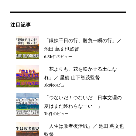
稿
と
ペー
結
ジ
ナ
果
は
注目記事
ビ
出
な
い」
「鍛錬千日の行、勝負一瞬の行」／
ゲ
／
池田 蔦文也監督
龍
ー
6.8k件のビュー
谷
大
「花よりも、花を咲かせる土にな
シ
平
れ」／ 星稜 山下智茂監督
安
水
3k件のビュー
ョ
谷
「つないだ！つないだ！日本文理の
祥
ン
平
夏はまだ終わらなーい！」
選
3k件のビュー
手
に
「人生は敗者復活戦」／ 池田 蔦文也
監督