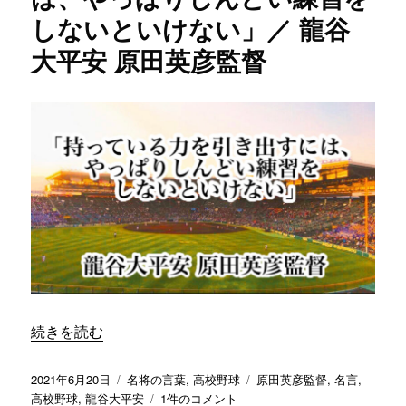
し
しないといけない」／ 龍谷
て
い
大平安 原田英彦監督
く
の
が
一
番
の
財
産」
／
龍
谷
大
平
安
原
“「持っている力を引き出すには、やっぱりしんどい練習を
続きを読む
田
英
投
カ
タ
2021年6月20日
名将の言葉
,
高校野球
原田英彦監督
,
名言
,
彦
稿
テ
「持
グ
高校野球
,
龍谷大平安
1件のコメント
監