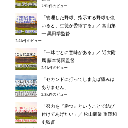
2.5k件のビュー
「管理した野球、指示する野球を強
いると、生徒が委縮する」／ 富山第
一 黒田学監督
2.4k件のビュー
「一球ごとに意味がある」／ 近大附
属 藤本博国監督
2.4k件のビュー
「セカンドに打ってしまえば望みは
ありません」
2.3k件のビュー
「努力を『勝つ』ということで結び
付けてあげたい」／ 松山商業 重澤和
史監督