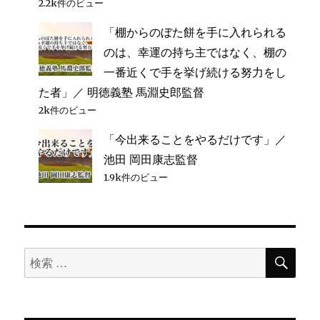
2.2k件のビュー
「棚からのぼた餅を手に入れられる
のは、幸運の持ち主ではなく、棚の
一番近くで手を挙げ続ける努力をし
た者」／ 明徳義塾 馬淵史郎監督
2k件のビュー
「今出来ることをやるだけです」／
池田 岡田康志監督
1.9k件のビュー
検
検
索
索
対
象: