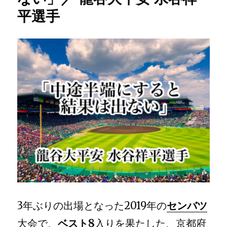
な、
平選手
負
け
な
い
自
分
を
作
れ」
／
龍
谷
大
平
安
原
田
英
彦
3年ぶりの出場となった2019年の
センバツ
監
大会で、
ベスト8
入りを果たした、京都府
督