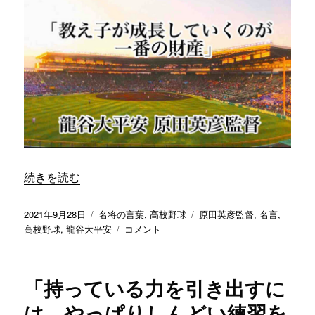
に
と
気
の
勝
負」
／
龍
谷
大
平
安
原
“「教え子が成長していくのが一番の財産」／ 龍谷大平安 
続きを読む
田
英
彦
投
カ
タ
2021年9月28日
名将の言葉
,
高校野球
原田英彦監督
,
名言
,
監
稿
テ
「教
グ
高校野球
,
龍谷大平安
コメント
督
日:
ゴ
え
に
リ
子
ー
が
「持っている力を引き出すに
成
長
は、やっぱりしんどい練習を