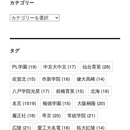
カテゴリー
カ
テ
ゴ
リ
ー
タグ
PL学園
(19)
中京大中京
(17)
仙台育英
(28)
佐賀北
(15)
作新学院
(16)
健大高崎
(14)
八戸学院光星
(17)
前橋育英
(15)
北海
(16)
名言
(1519)
報徳学園
(15)
大阪桐蔭
(20)
履正社
(18)
帝京
(20)
常総学院
(21)
広陵
(21)
愛工大名電
(16)
拓大紅陵
(14)