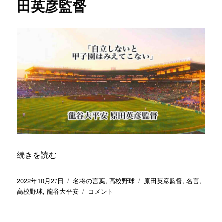
田英彦監督
“「自立しないと甲子園はみえてこない」／ 龍谷大平安 原
続きを読む
投
カ
タ
2022年10月27日
名将の言葉
,
高校野球
原田英彦監督
,
名言
,
稿
テ
「自
グ
高校野球
,
龍谷大平安
コメント
日:
ゴ
立
リ
し
ー
な