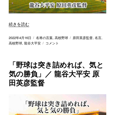
い
は
絶
対
に
“「結果を残せる人間は、日々の生活からキッチリしている
続きを読む
さ
せ
投
カ
タ
2022年4月16日
名将の言葉
,
高校野球
原田英彦監督
,
名言
,
ま
稿
テ
「結
グ
高校野球
,
龍谷大平安
コメント
す」
日:
ゴ
果
／
リ
を
龍
ー
残
谷
「野球は突き詰めれば、気と
せ
大
る
気の勝負」／ 龍谷大平安 原
平
人
安
田英彦監督
間
原
は、
田
日々
英
の
彦
生
監
活
督
か
に