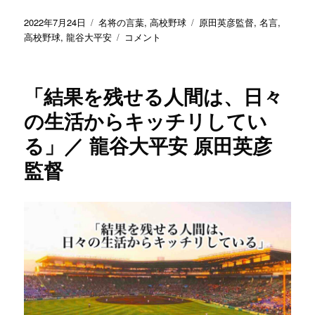
彦
投
カ
タ
2022年7月24日
名将の言葉
,
高校野球
原田英彦監督
,
名言
,
監
稿
テ
「や
グ
高校野球
,
龍谷大平安
コメント
督
日:
ゴ
っ
に
リ
ぱ
ー
り
「結果を残せる人間は、日々
平
安
の生活からキッチリしてい
に
る」／ 龍谷大平安 原田英彦
お
っ
監督
て
よ
か
っ
た
な
と
い
う
想