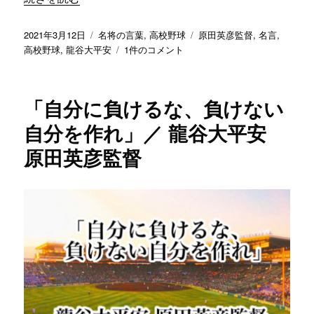
習
を
し
投
カ
タ
2021年3月12日
名将の言葉
,
高校野球
原田英彦監督
,
名言
,
な
稿
テ
「し
グ
高校野球
,
龍谷大平安
1件のコメント
い
日:
ゴ
ん
と
リ
ど
い
ー
い
「自分に負けるな、負けない
け
こ
な
と
自分を作れ」／ 龍谷大平安
い」
か
原田英彦監督
／
ら
龍
逃
谷
げ
大
て
平
い
安
た
原
ら、
田
何
英
に
彦
も
監
な
督
ら