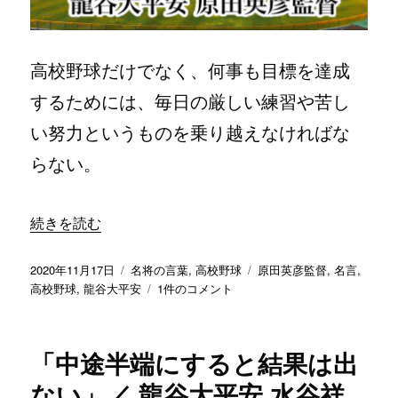
へ
な
の
い」
／
高校野球だけでなく、何事も目標を達成
龍
谷
するためには、毎日の厳しい練習や苦し
大
い努力というものを乗り越えなければな
平
安
らない。
原
田
英
“「自分に負けるな、負けない自分を作れ」／ 龍谷大平安 
続きを読む
彦
監
督
投
カ
タ
2020年11月17日
名将の言葉
,
高校野球
原田英彦監督
,
名言
,
へ
稿
テ
「自
グ
高校野球
,
龍谷大平安
1件のコメント
の
日:
ゴ
分
リ
に
ー
負
「中途半端にすると結果は出
け
る
ない」／ 龍谷大平安 水谷祥