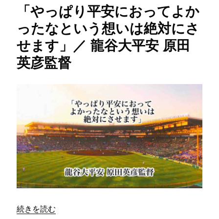
「やっぱり平安におってよか
い
と
ったなという想いは絶対にさ
甲
せます」／ 龍谷大平安 原田
子
園
英彦監督
は
み
え
て
こ
な
い」
／
龍
谷
大
平
安
原
田
“「やっぱり平安におってよかったなという想いは絶対にさ
続きを読む
英