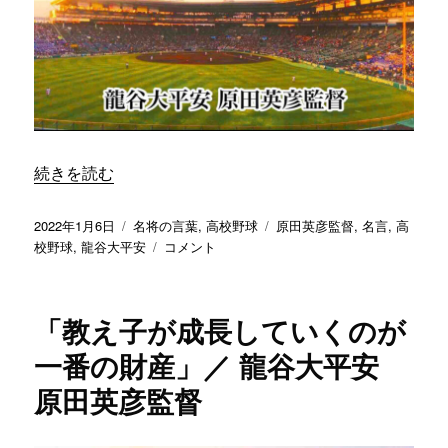
ら
キ
ッ
チ
リ
し
て
い
“「野球は突き詰めれば、気と気の勝負」／ 龍谷大平安 原
続きを読む
る」
／
龍
投
カ
タ
2022年1月6日
名将の言葉
,
高校野球
原田英彦監督
,
名言
,
高
谷
稿
テ
「野
グ
校野球
,
龍谷大平安
コメント
大
日:
ゴ
球
平
リ
は
安
ー
突
「教え子が成長していくのが
原
き
田
詰
一番の財産」／ 龍谷大平安
英
め
原田英彦監督
彦
れ
監
ば、
督
気