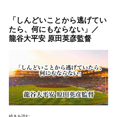
日:
ゴ
っ
督
リ
て
に
ー
い
「しんどいことから逃げてい
る
力
たら、何にもならない」／
を
龍谷大平安 原田英彦監督
引
き
出
す
に
は、
や
っ
ぱ
り
し
ん
ど
い
練
“「しんどいことから逃げていたら、何にもならない」／ 龍
続きを読む