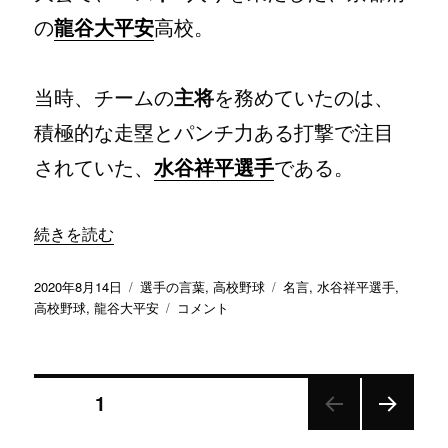
へ
の
龍谷大平安
高校。
の
当時、チームの
主将
を務めていたのは、
積極的な走塁とパンチ力ある打撃で注目
されていた、
水谷祥平選手
である。
“「中途半端にすると結果は出ない」／ 龍谷大平安 水谷祥
続きを読む
投
カ
タ
2020年8月14日
選手の言葉
,
高校野球
名言
,
水谷祥平選手
,
稿
テ
「中
グ
高校野球
,
龍谷大平安
コメント
日:
ゴ
途
リ
半
ー
端
投
に
ページ
1
す
る
次の