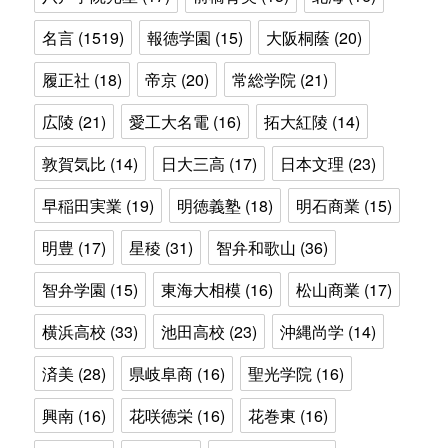
名言
(1519)
報徳学園
(15)
大阪桐蔭
(20)
履正社
(18)
帝京
(20)
常総学院
(21)
広陵
(21)
愛工大名電
(16)
拓大紅陵
(14)
敦賀気比
(14)
日大三高
(17)
日本文理
(23)
早稲田実業
(19)
明徳義塾
(18)
明石商業
(15)
明豊
(17)
星稜
(31)
智弁和歌山
(36)
智弁学園
(15)
東海大相模
(16)
松山商業
(17)
横浜高校
(33)
池田高校
(23)
沖縄尚学
(14)
済美
(28)
県岐阜商
(16)
聖光学院
(16)
興南
(16)
花咲徳栄
(16)
花巻東
(16)