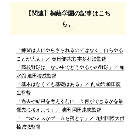
【関連】桐蔭学園の記事はこち
ら。
「練習は人にやらさられるのではなく、自らやる
ことが大切」／ 春日部共栄 本多利治監督
「高校野球は、ない中でどうやるかの野球」／ 如
水館 迫田穆成監督
「基本はなくても基礎はある」／ 創成館 稙田龍
生監督
「過去や結果を考える前に、今何ができるかを最
優先に考えよう」／ 池田 岡田康志監督
「一つのミスがゲームを落とす」／ 九州国際大付
楠城徹監督