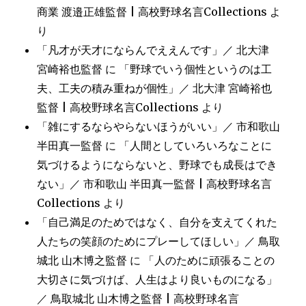
商業 渡邉正雄監督 | 高校野球名言Collections
よ
り
「凡才が天才にならんでええんです」／ 北大津
宮崎裕也監督
に
「野球でいう個性というのは工
夫、工夫の積み重ねが個性」／ 北大津 宮崎裕也
監督 | 高校野球名言Collections
より
「雑にするならやらないほうがいい」／ 市和歌山
半田真一監督
に
「人間としていろいろなことに
気づけるようにならないと、野球でも成長はでき
ない」／ 市和歌山 半田真一監督 | 高校野球名言
Collections
より
「自己満足のためではなく、自分を支えてくれた
人たちの笑顔のためにプレーしてほしい」／ 鳥取
城北 山木博之監督
に
「人のために頑張ることの
大切さに気づけば、人生はより良いものになる」
／ 鳥取城北 山木博之監督 | 高校野球名言