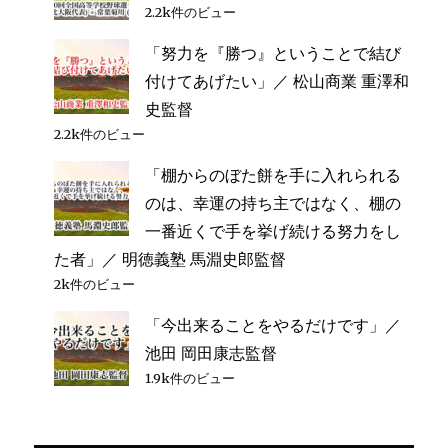
2.2k件のビュー
「努力を『勝つ』ということで結び
付けてあげたい」／ 松山商業 重澤和
史監督
2.2k件のビュー
「棚からのぼた餅を手に入れられる
のは、幸運の持ち主ではなく、棚の
一番近くで手を挙げ続ける努力をし
た者」／ 明徳義塾 馬淵史郎監督
2k件のビュー
「今出来ることをやるだけです」／
池田 岡田康志監督
1.9k件のビュー