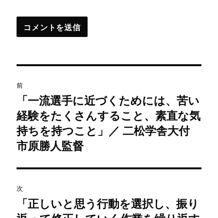
投
前
稿
「一流選手に近づくためには、苦い
過
経験をたくさんすること、素直な気
去
ナ
の
持ちを持つこと」／ 二松学舎大付
ビ
投
市原勝人監督
稿:
ゲ
ー
次
シ
「正しいと思う行動を選択し、振り
次
の