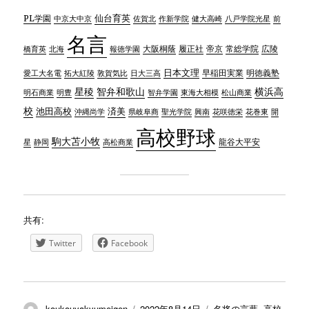
仙台育英
PL学園
中京大中京
佐賀北
作新学院
八戸学院光星
前
健大高崎
名言
大阪桐蔭
帝京
常総学院
広陵
橋育英
北海
報徳学園
履正社
日本文理
早稲田実業
愛工大名電
日大三高
明徳義塾
拓大紅陵
敦賀気比
星稜
智弁和歌山
横浜高
明石商業
明豊
智弁学園
東海大相模
松山商業
校
済美
池田高校
県岐阜商
聖光学院
興南
花咲徳栄
花巻東
沖縄尚学
開
高校野球
駒大苫小牧
静岡
高松商業
龍谷大平安
星
共有:
Twitter
Facebook
投
投
カ
koukouyakyumeigen
2022年8月14日
名将の言葉
,
高校