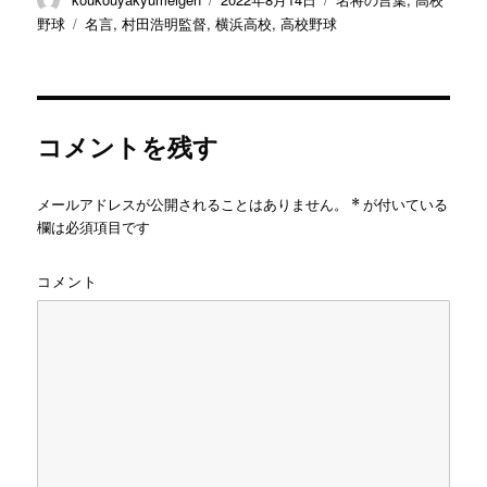
稿
稿
テ
タ
野球
名言
,
村田浩明監督
,
横浜高校
,
高校野球
者
日:
ゴ
グ
リ
ー
コメントを残す
メールアドレスが公開されることはありません。
*
が付いている
欄は必須項目です
コメント