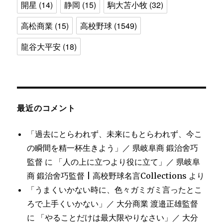
開星
(14)
静岡
(15)
駒大苫小牧
(32)
高松商業
(15)
高校野球
(1549)
龍谷大平安
(18)
最近のコメント
「過去にとらわれず、未来にもとらわれず、今こ
の瞬間を精一杯生きよう」／ 県岐阜商 鍛治舍巧
監督
に
「人の上に立つより役に立て」／ 県岐阜
商 鍛治舍巧監督 | 高校野球名言Collections
より
「うまくいかない時に、色々ガミガミ言ったとこ
ろで上手くいかない」／ 大分商業 渡邉正雄監督
に
「やることだけは最大限やりなさい」／ 大分