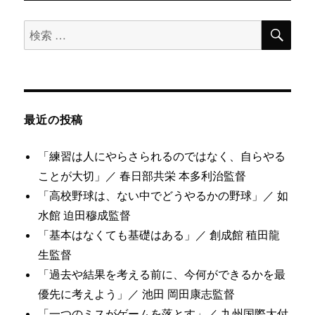
検
検
索
索
対
象:
最近の投稿
「練習は人にやらさられるのではなく、自らやる
ことが大切」／ 春日部共栄 本多利治監督
「高校野球は、ない中でどうやるかの野球」／ 如
水館 迫田穆成監督
「基本はなくても基礎はある」／ 創成館 稙田龍
生監督
「過去や結果を考える前に、今何ができるかを最
優先に考えよう」／ 池田 岡田康志監督
「一つのミスがゲームを落とす」／ 九州国際大付