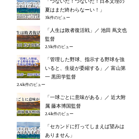
「つないだ！つないだ！日本文理の
夏はまだ終わらなーい！」
3k件のビュー
「人生は敗者復活戦」／ 池田 蔦文也
監督
2.5k件のビュー
「管理した野球、指示する野球を強
いると、生徒が委縮する」／ 富山第
一 黒田学監督
2.4k件のビュー
「一球ごとに意味がある」／ 近大附
属 藤本博国監督
2.4k件のビュー
「セカンドに打ってしまえば望みは
ありません」