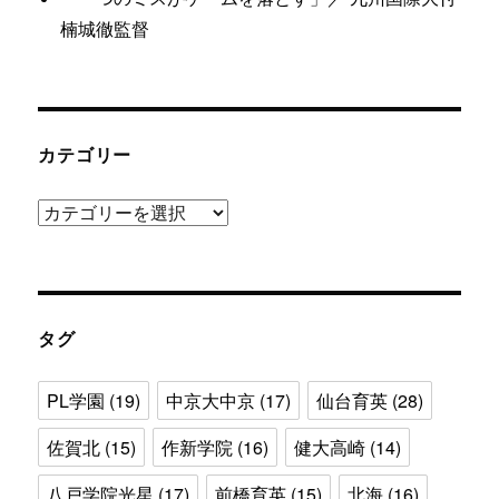
楠城徹監督
カテゴリー
カ
テ
ゴ
リ
ー
タグ
PL学園
(19)
中京大中京
(17)
仙台育英
(28)
佐賀北
(15)
作新学院
(16)
健大高崎
(14)
八戸学院光星
(17)
前橋育英
(15)
北海
(16)