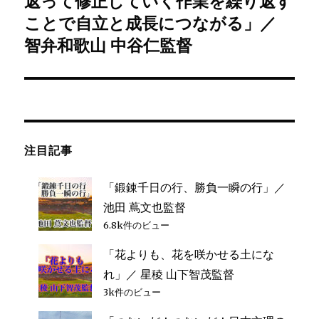
返って修正していく作業を繰り返す
ョ
投
ことで自立と成長につながる」／
ン
稿:
智弁和歌山 中谷仁監督
注目記事
「鍛錬千日の行、勝負一瞬の行」／
池田 蔦文也監督
6.8k件のビュー
「花よりも、花を咲かせる土にな
れ」／ 星稜 山下智茂監督
3k件のビュー