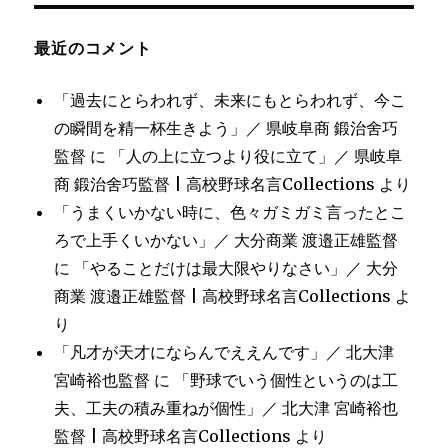
最近のコメント
「過去にとらわれず、未来にもとらわれず、今こ
の瞬間を精一杯生きよう」／ 県岐阜商 鍛治舍巧
監督
に
「人の上に立つより役に立て」／ 県岐阜
商 鍛治舍巧監督 | 高校野球名言Collections
より
「うまくいかない時に、色々ガミガミ言ったとこ
ろで上手くいかない」／ 大分商業 渡邉正雄監督
に
「やることだけは最大限やりなさい」／ 大分
商業 渡邉正雄監督 | 高校野球名言Collections
よ
り
「凡才が天才にならんでええんです」／ 北大津
宮崎裕也監督
に
「野球でいう個性というのは工
夫、工夫の積み重ねが個性」／ 北大津 宮崎裕也
監督 | 高校野球名言Collections
より