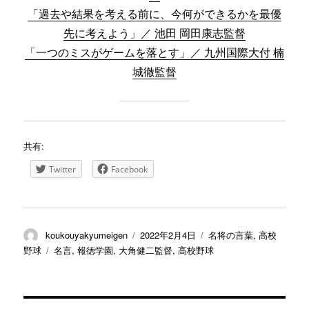
「過去や結果を考える前に、今何ができるかを最優
先に考えよう」／ 池田 岡田康志監督
「一つのミスがゲームを落とす」／ 九州国際大付 楠
城徹監督
共有:
Twitter
Facebook
投
投
カ
koukouyakyumeigen
2022年2月4日
名将の言葉
,
高校
稿
稿
テ
タ
野球
名言
,
報徳学園
,
大角健二監督
,
高校野球
者
日:
ゴ
グ
リ
ー