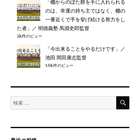
「棚からのぼた餅を手に入れられる
のは、幸運の持ち主ではなく、棚の
一番近くで手を挙げ続ける努力をし
た者」／ 明徳義塾 馬淵史郎監督
2k件のビュー
「今出来ることをやるだけです」／
池田 岡田康志監督
1.9k件のビュー
検
検
索
索
対
象: