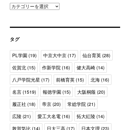
カ
テ
ゴ
リ
ー
タグ
PL学園
(19)
中京大中京
(17)
仙台育英
(28)
佐賀北
(15)
作新学院
(16)
健大高崎
(14)
八戸学院光星
(17)
前橋育英
(15)
北海
(16)
名言
(1519)
報徳学園
(15)
大阪桐蔭
(20)
履正社
(18)
帝京
(20)
常総学院
(21)
広陵
(21)
愛工大名電
(16)
拓大紅陵
(14)
敦賀気比
(14)
日大三高
(17)
日本文理
(23)