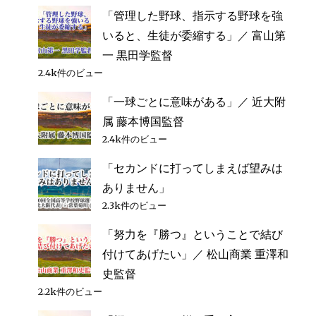
「管理した野球、指示する野球を強
いると、生徒が委縮する」／ 富山第
一 黒田学監督
2.4k件のビュー
「一球ごとに意味がある」／ 近大附
属 藤本博国監督
2.4k件のビュー
「セカンドに打ってしまえば望みは
ありません」
2.3k件のビュー
「努力を『勝つ』ということで結び
付けてあげたい」／ 松山商業 重澤和
史監督
2.2k件のビュー