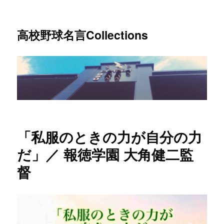
高校野球名言Collections
「私服のときの力が自分の力
だ」／ 報徳学園 大角健二監
督