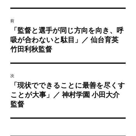
投
前
稿
「監督と選手が同じ方向を向き、呼
過
吸が合わないと駄目」／ 仙台育英
去
ナ
の
竹田利秋監督
ビ
投
稿:
ゲ
次
ー
「現状でできることに最善を尽くす
次
シ
ことが大事」／ 神村学園 小田大介
の
投
監督
ョ
稿:
ン