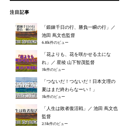
注目記事
「鍛錬千日の行、勝負一瞬の行」／
池田 蔦文也監督
6.8k件のビュー
「花よりも、花を咲かせる土にな
れ」／ 星稜 山下智茂監督
3k件のビュー
「つないだ！つないだ！日本文理の
夏はまだ終わらなーい！」
3k件のビュー
「人生は敗者復活戦」／ 池田 蔦文也
監督
2.5k件のビュー