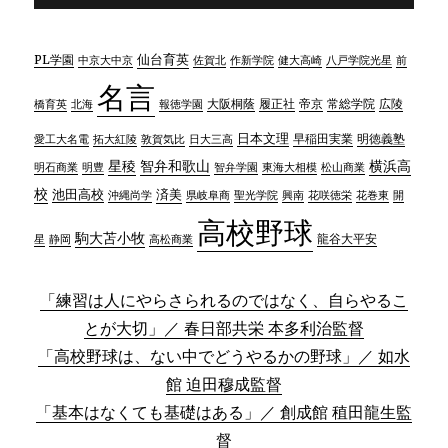
仙台育英
PL学園
中京大中京
佐賀北
作新学院
八戸学院光星
前
健大高崎
名言
大阪桐蔭
帝京
常総学院
広陵
橋育英
北海
報徳学園
履正社
日本文理
早稲田実業
愛工大名電
日大三高
明徳義塾
拓大紅陵
敦賀気比
星稜
智弁和歌山
横浜高
明石商業
明豊
智弁学園
東海大相模
松山商業
校
済美
池田高校
県岐阜商
聖光学院
興南
花咲徳栄
花巻東
沖縄尚学
開
高校野球
駒大苫小牧
静岡
高松商業
龍谷大平安
星
「練習は人にやらさられるのではなく、自らやるこ
とが大切」／ 春日部共栄 本多利治監督
「高校野球は、ない中でどうやるかの野球」／ 如水
館 迫田穆成監督
「基本はなくても基礎はある」／ 創成館 稙田龍生監
督