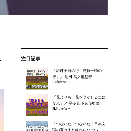
報
注目記事
「鍛錬千日の行、勝負一瞬の
行」／ 池田 蔦文也監督
6.8k件のビュー
「花よりも、花を咲かせる土に
なれ」／ 星稜 山下智茂監督
3k件のビュー
「つないだ！つないだ！日本文
理の夏はまだ終わらなーい！」