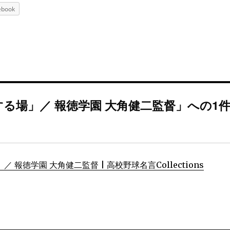
ebook
る場」／ 報徳学園 大角健二監督」への1
徳学園 大角健二監督 | 高校野球名言Collections