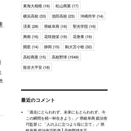
東海大相模
(16)
松山商業
(17)
横浜高校
(33)
池田高校
(23)
沖縄尚学
(14)
康
済美
(28)
県岐阜商
(16)
聖光学院
(16)
興南
(16)
花咲徳栄
(16)
花巻東
(16)
開星
(14)
静岡
(15)
駒大苫小牧
(32)
高松商業
(15)
高校野球
(1549)
桐
龍谷大平安
(18)
業
興
最近のコメント
「過去にとらわれず、未来にもとらわれず、今
この瞬間を精一杯生きよう」／ 県岐阜商 鍛治舍
巧監督
に
「人の上に立つより役に立て」／ 県
岐阜商 鍛治舍巧監督 | 高校野球名言