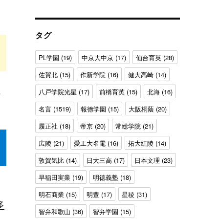
ゴ
リ
ー
タグ
PL学園
(19)
中京大中京
(17)
仙台育英
(28)
佐賀北
(15)
作新学院
(16)
健大高崎
(14)
八戸学院光星
(17)
前橋育英
(15)
北海
(16)
名言
(1519)
報徳学園
(15)
大阪桐蔭
(20)
履正社
(18)
帝京
(20)
常総学院
(21)
広陵
(21)
愛工大名電
(16)
拓大紅陵
(14)
敦賀気比
(14)
日大三高
(17)
日本文理
(23)
早稲田実業
(19)
明徳義塾
(18)
明石商業
(15)
明豊
(17)
星稜
(31)
多
智弁和歌山
(36)
智弁学園
(15)