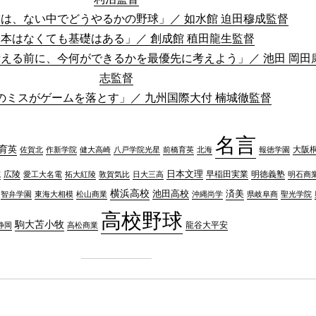
は、ない中でどうやるかの野球」／ 如水館 迫田穆成監督
本はなくても基礎はある」／ 創成館 稙田龍生監督
える前に、今何ができるかを最優先に考えよう」／ 池田 岡田
志監督
のミスがゲームを落とす」／ 九州国際大付 楠城徹監督
名言
育英
大阪
佐賀北
作新学院
八戸学院光星
前橋育英
北海
報徳学園
健大高崎
院
広陵
日本文理
早稲田実業
愛工大名電
日大三高
明徳義塾
明石商
拓大紅陵
敦賀気比
横浜高校
済美
池田高校
智弁学園
東海大相模
松山商業
県岐阜商
聖光学院
沖縄尚学
高校野球
駒大苫小牧
静岡
高松商業
龍谷大平安