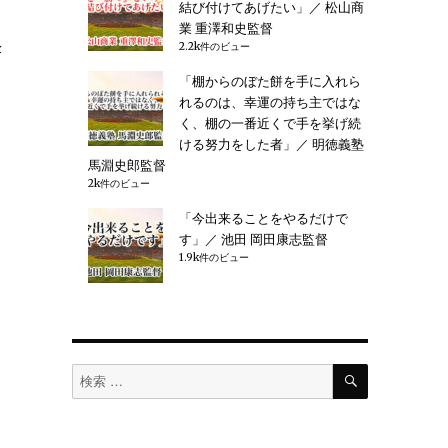
結び付けてあげたい」／ 松山商
業 重澤和史監督
永
2.2k件のビュー
い
「棚からのぼた餅を手に入れら
れるのは、幸運の持ち主ではな
く、棚の一番近くで手を挙げ続
ける努力をした者」／ 明徳義塾
馬淵史郎監督
け
2k件のビュー
「今出来ることをやるだけで
す」／ 池田 岡田康志監督
1.9k件のビュー
全
検
検
索
ュ
索
対
象: