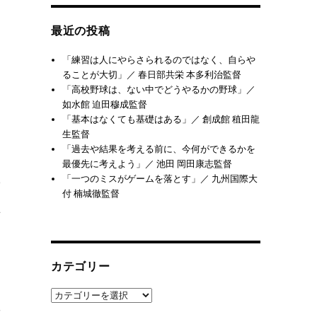
最近の投稿
と
「練習は人にやらさられるのではなく、自らや
ることが大切」／ 春日部共栄 本多利治監督
「高校野球は、ない中でどうやるかの野球」／
る
如水館 迫田穆成監督
「基本はなくても基礎はある」／ 創成館 稙田龍
生監督
「過去や結果を考える前に、今何ができるかを
最優先に考えよう」／ 池田 岡田康志監督
の
「一つのミスがゲームを落とす」／ 九州国際大
付 楠城徹監督
理
カテゴリー
を
カ
続
テ