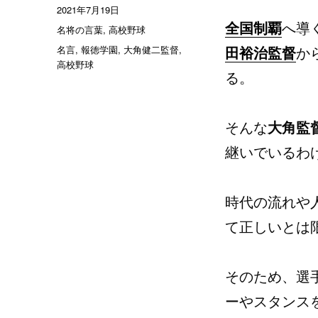
稿
投
2021年7月19日
者
稿
全国制覇
へ導
カ
名将の言葉
,
高校野球
日:
テ
タ
名言
,
報徳学園
,
大角健二監督
,
田裕治監督
か
ゴ
グ
高校野球
リ
る。
ー
そんな
大角監
継いでいるわ
時代の流れや
て正しいとは
そのため、選
ーやスタンス