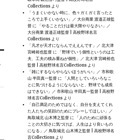
Collections
より
「うまくいかない時に、色々ガミガミ言ったと
ころで上手くいかない」／ 大分商業 渡邉正雄監
督
に
「やることだけは最大限やりなさい」／
大分商業 渡邉正雄監督 | 高校野球名言
Collections
より
「凡才が天才にならんでええんです」／ 北大津
宮崎裕也監督
に
「野球でいう個性というのは工
夫、工夫の積み重ねが個性」／ 北大津 宮崎裕也
件
監督 | 高校野球名言Collections
より
「雑にするならやらないほうがいい」／ 市和歌
山 半田真一監督
に
「人間としていろいろなこ
とに気づけるようにならないと、野球でも成長
はできない」／ 市和歌山 半田真一監督 | 高校野
球名言Collections
より
「自己満足のためではなく、自分を支えてくれ
た人たちの笑顔のためにプレーしてほしい」／
鳥取城北 山木博之監督
に
「人のために頑張る
ことの大切さに気づけば、人生はより良いもの
になる」／ 鳥取城北 山木博之監督 | 高校野球名
言Collections
より