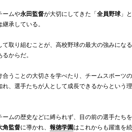
チームや
永田監督
が大切にしてきた「
全員野球
」
は継承している。
して取り組むことが、高校野球の最大の強みにな
あるからだ。
け合うことの大切さを学べたり、チームスポーツ
知れ、選手たちが人として成長できるからという
チームの歴史などに縛られず、目の前の選手たち
大角監督
に導かれ、
報徳学園
はこれからも躍進を