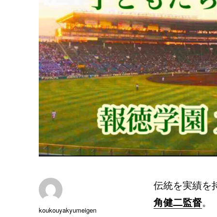
伝統を実績を
角健二監督
。
投
koukouyakyumeigen