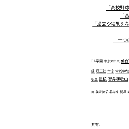
「高校野球
「基
「過去や結果を考
「一つ
仙台
PL学園
中京大中京
蔭
帝京
常総学
履正社
星稜
智弁和歌山
明豊
南
花咲徳栄
花巻東
開星
共有: