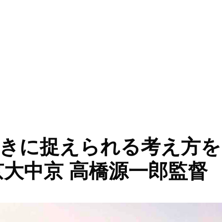
てこない」／ 中京大中京 高橋源一郎監督” の
きに捉えられる考え方を
京大中京 高橋源一郎監督