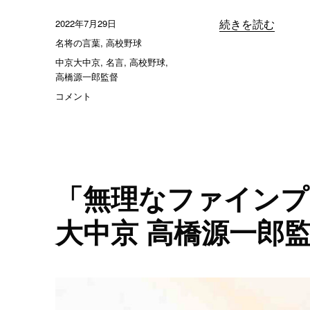
投
2022年7月29日
“「つらいことを
続きを読む
稿
カ
名将の言葉
,
高校野球
日:
テ
タ
中京大中京
,
名言
,
高校野球
,
ゴ
グ
高橋源一郎監督
リ
「つ
コメント
ー
ら
い
こ
と
を
前
「無理なファインプ
向
き
大中京 高橋源一郎
に
捉
え
ら
れ
る