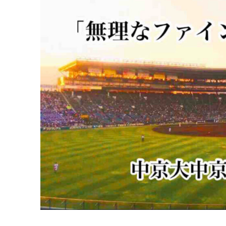
考
え
方
を
し
て
い
こ
う」
／
中
京
大
中
京
高
橋
源
一
郎
監
督