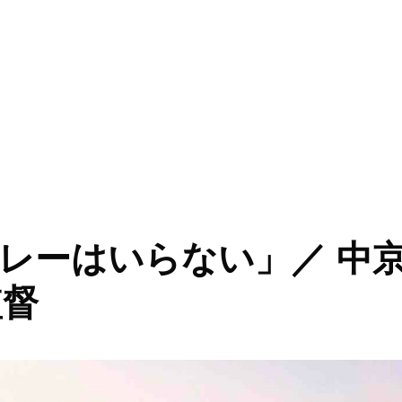
前向きに捉えられる考え方をしていこう」／ 中京大中京 高橋源一
レーはいらない」／ 中
監督