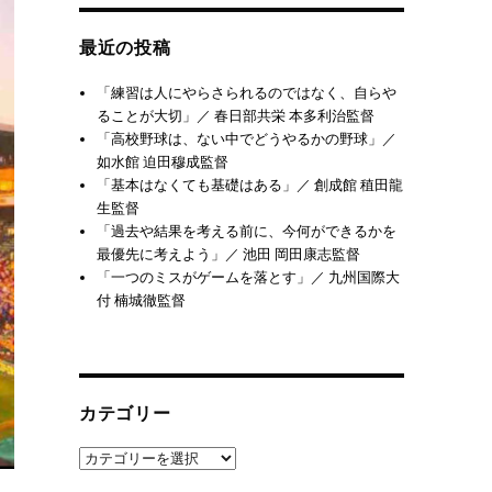
最近の投稿
「練習は人にやらさられるのではなく、自らや
ることが大切」／ 春日部共栄 本多利治監督
「高校野球は、ない中でどうやるかの野球」／
如水館 迫田穆成監督
「基本はなくても基礎はある」／ 創成館 稙田龍
生監督
「過去や結果を考える前に、今何ができるかを
最優先に考えよう」／ 池田 岡田康志監督
「一つのミスがゲームを落とす」／ 九州国際大
付 楠城徹監督
カテゴリー
カ
テ