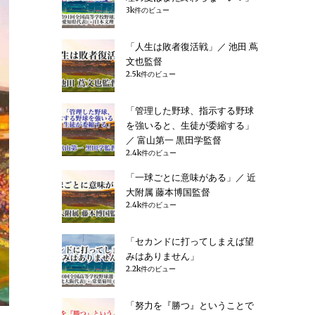
3k件のビュー
「人生は敗者復活戦」／ 池田 蔦
文也監督
2.5k件のビュー
「管理した野球、指示する野球
を強いると、生徒が委縮する」
／ 富山第一 黒田学監督
2.4k件のビュー
「一球ごとに意味がある」／ 近
大附属 藤本博国監督
2.4k件のビュー
「セカンドに打ってしまえば望
みはありません」
2.2k件のビュー
「努力を『勝つ』ということで