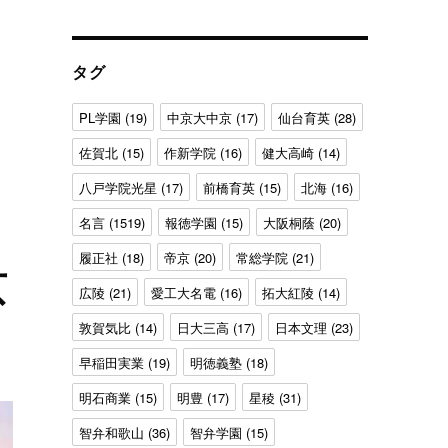
ゴ
リ
郎監督” の
ー
タグ
PL学園
(19)
中京大中京
(17)
仙台育英
(28)
佐賀北
(15)
作新学院
(16)
健大高崎
(14)
八戸学院光星
(17)
前橋育英
(15)
北海
(16)
名言
(1519)
報徳学園
(15)
大阪桐蔭
(20)
履正社
(18)
帝京
(20)
常総学院
(21)
京
広陵
(21)
愛工大名電
(16)
拓大紅陵
(14)
敦賀気比
(14)
日大三高
(17)
日本文理
(23)
早稲田実業
(19)
明徳義塾
(18)
明石商業
(15)
明豊
(17)
星稜
(31)
智弁和歌山
(36)
智弁学園
(15)