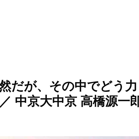
プレーはいらない」／ 中京大中京 高橋源一郎監督” の
然だが、その中でどう力
／ 中京大中京 高橋源一