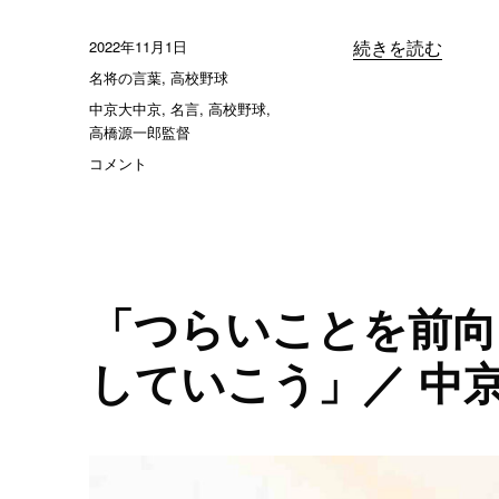
投
2022年11月1日
“「精神論ではつい
続きを読む
稿
カ
名将の言葉
,
高校野球
日:
テ
タ
中京大中京
,
名言
,
高校野球
,
ゴ
グ
高橋源一郎監督
リ
「精
コメント
ー
神
論
で
は
つ
い
「つらいことを前向
て
こ
していこう」／ 中
な
い」
／
中
京
大