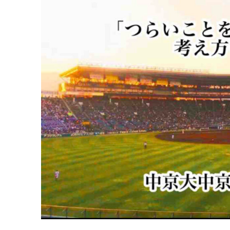
中
京
高
橋
源
一
郎
監
督
に