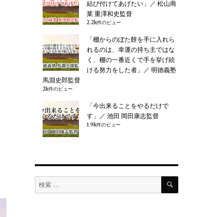
結び付けてあげたい」／ 松山商
業 重澤和史監督
2.2k件のビュー
「棚からのぼた餅を手に入れら
れるのは、幸運の持ち主ではな
く、棚の一番近くで手を挙げ続
ける努力をした者」／ 明徳義塾
馬淵史郎監督
2k件のビュー
「今出来ることをやるだけで
す」／ 池田 岡田康志監督
1.9k件のビュー
検
検
索
索
対
象: