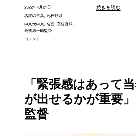
に
投
2022年4月21日
“「無理なファイン
続きを読む
稿
カ
名将の言葉
,
高校野球
日:
テ
タ
中京大中京
,
名言
,
高校野球
,
ゴ
グ
高橋源一郎監督
リ
「無
コメント
ー
理
な
フ
ァ
イ
ン
「緊張感はあって当
プ
レ
が出せるかが重要」
ー
は
監督
い
ら
な
い」
／