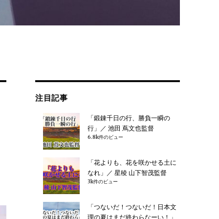
注目記事
「鍛錬千日の行、勝負一瞬の
行」／ 池田 蔦文也監督
6.8k件のビュー
「花よりも、花を咲かせる土に
なれ」／ 星稜 山下智茂監督
3k件のビュー
「つないだ！つないだ！日本文
理の夏はまだ終わらなーい！」