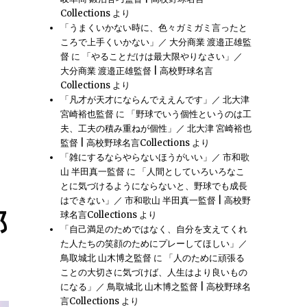
Collections
より
「うまくいかない時に、色々ガミガミ言ったと
ころで上手くいかない」／ 大分商業 渡邉正雄監
督
に
「やることだけは最大限やりなさい」／
大分商業 渡邉正雄監督 | 高校野球名言
Collections
より
「凡才が天才にならんでええんです」／ 北大津
宮崎裕也監督
に
「野球でいう個性というのは工
夫、工夫の積み重ねが個性」／ 北大津 宮崎裕也
監督 | 高校野球名言Collections
より
「雑にするならやらないほうがいい」／ 市和歌
山 半田真一監督
に
「人間としていろいろなこ
とに気づけるようにならないと、野球でも成長
はできない」／ 市和歌山 半田真一監督 | 高校野
郎
球名言Collections
より
「自己満足のためではなく、自分を支えてくれ
た人たちの笑顔のためにプレーしてほしい」／
鳥取城北 山木博之監督
に
「人のために頑張る
ことの大切さに気づけば、人生はより良いもの
になる」／ 鳥取城北 山木博之監督 | 高校野球名
言Collections
より