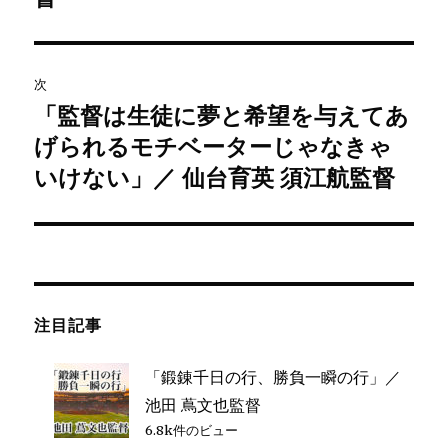
稿:
ゲ
ー
次
シ
「監督は生徒に夢と希望を与えてあ
次
げられるモチベーターじゃなきゃ
ョ
の
投
いけない」／ 仙台育英 須江航監督
ン
稿:
注目記事
「鍛錬千日の行、勝負一瞬の行」／
池田 蔦文也監督
6.8k件のビュー