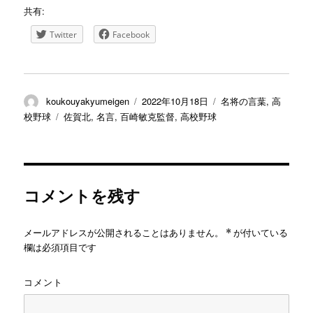
共有:
Twitter
Facebook
投
投
カ
koukouyakyumeigen
2022年10月18日
名将の言葉
,
高
稿
稿
テ
タ
校野球
佐賀北
,
名言
,
百崎敏克監督
,
高校野球
者
日:
ゴ
グ
リ
ー
コメントを残す
メールアドレスが公開されることはありません。
*
が付いている
欄は必須項目です
コメント