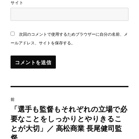
サイト
次回のコメントで使用するためブラウザーに自分の名前、メ
ールアドレス、サイトを保存する。
投
前
稿
「選手も監督もそれぞれの立場で必
過
要なことをしっかりとやりきるこ
去
ナ
の
とが大切」／ 高松商業 長尾健司監
ビ
投
督