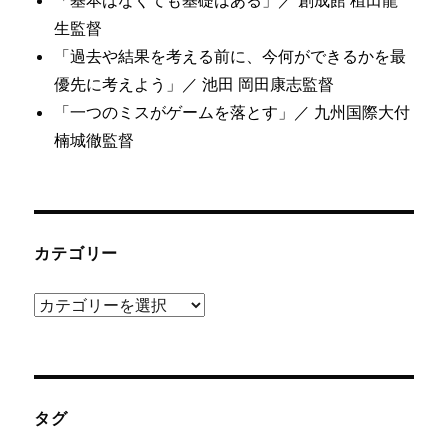
「基本はなくても基礎はある」／ 創成館 稙田龍
生監督
「過去や結果を考える前に、今何ができるかを最
優先に考えよう」／ 池田 岡田康志監督
「一つのミスがゲームを落とす」／ 九州国際大付
楠城徹監督
カテゴリー
カ
テ
ゴ
リ
ー
タグ