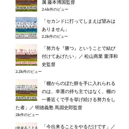
属 藤本博国監督
2.4k件のビュー
「セカンドに打ってしまえば望みは
ありません」
2.2k件のビュー
「努力を『勝つ』ということで結び
付けてあげたい」／ 松山商業 重澤和
史監督
2.2k件のビュー
「棚からのぼた餅を手に入れられる
のは、幸運の持ち主ではなく、棚の
一番近くで手を挙げ続ける努力をし
た者」／ 明徳義塾 馬淵史郎監督
2k件のビュー
「今出来ることをやるだけです」／