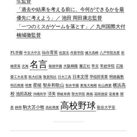
生監督
「過去や結果を考える前に、今何ができるかを最
優先に考えよう」／ 池田 岡田康志監督
「一つのミスがゲームを落とす」／ 九州国際大付
楠城徹監督
仙台育英
PL学園
中京大中京
佐賀北
作新学院
八戸学院光星
前
健大高崎
名言
大阪桐蔭
帝京
常総学院
広陵
橋育英
北海
報徳学園
履正社
日本文理
早稲田実業
愛工大名電
日大三高
明徳義塾
拓大紅陵
敦賀気比
星稜
智弁和歌山
横浜高
明石商業
明豊
智弁学園
東海大相模
松山商業
校
済美
池田高校
県岐阜商
聖光学院
興南
花咲徳栄
花巻東
沖縄尚学
開
高校野球
駒大苫小牧
静岡
高松商業
龍谷大平安
星