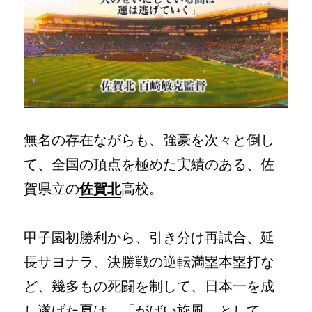
無名の存在ながらも、強豪を次々と倒し
て、全国の頂点を極めた実績のある、佐
賀県立の
佐賀北
高校。
甲子園初勝利から、引き分け再試合、延
長サヨナラ、決勝戦の逆転満塁本塁打な
ど、幾多もの死闘を制して、日本一を成
し遂げた夏は、「がばい旋風」として、