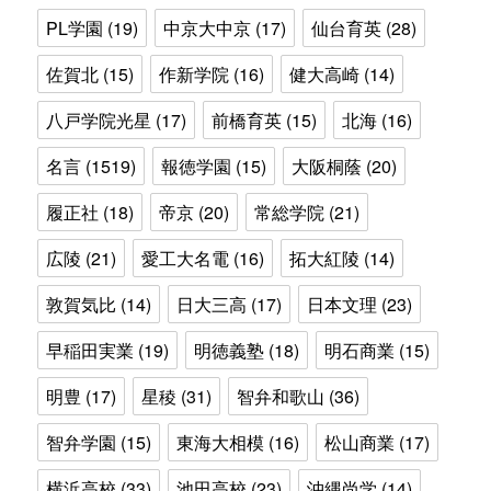
PL学園
(19)
中京大中京
(17)
仙台育英
(28)
佐賀北
(15)
作新学院
(16)
健大高崎
(14)
八戸学院光星
(17)
前橋育英
(15)
北海
(16)
名言
(1519)
報徳学園
(15)
大阪桐蔭
(20)
履正社
(18)
帝京
(20)
常総学院
(21)
広陵
(21)
愛工大名電
(16)
拓大紅陵
(14)
敦賀気比
(14)
日大三高
(17)
日本文理
(23)
早稲田実業
(19)
明徳義塾
(18)
明石商業
(15)
明豊
(17)
星稜
(31)
智弁和歌山
(36)
智弁学園
(15)
東海大相模
(16)
松山商業
(17)
横浜高校
(33)
池田高校
(23)
沖縄尚学
(14)