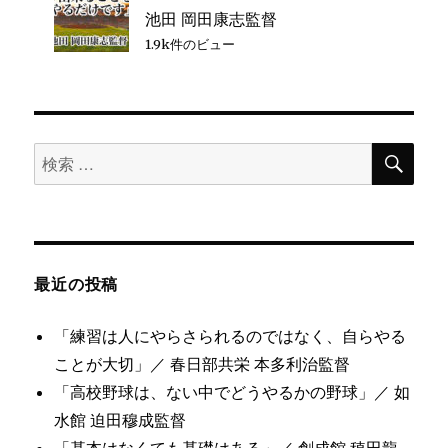
池田 岡田康志監督
1.9k件のビュー
検
検
索
索
対
象:
最近の投稿
「練習は人にやらさられるのではなく、自らやる
ことが大切」／ 春日部共栄 本多利治監督
「高校野球は、ない中でどうやるかの野球」／ 如
水館 迫田穆成監督