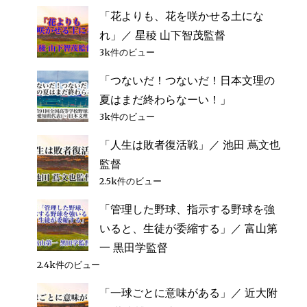
「花よりも、花を咲かせる土にな
れ」／ 星稜 山下智茂監督
3k件のビュー
「つないだ！つないだ！日本文理の
夏はまだ終わらなーい！」
3k件のビュー
「人生は敗者復活戦」／ 池田 蔦文也
監督
2.5k件のビュー
「管理した野球、指示する野球を強
いると、生徒が委縮する」／ 富山第
一 黒田学監督
2.4k件のビュー
「一球ごとに意味がある」／ 近大附