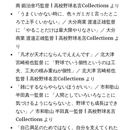
商 鍛治舍巧監督 | 高校野球名言Collections
より
「うまくいかない時に、色々ガミガミ言ったとこ
ろで上手くいかない」／ 大分商業 渡邉正雄監督
に
「やることだけは最大限やりなさい」／ 大分
商業 渡邉正雄監督 | 高校野球名言Collections
よ
り
「凡才が天才にならんでええんです」／ 北大津
宮崎裕也監督
に
「野球でいう個性というのは工
夫、工夫の積み重ねが個性」／ 北大津 宮崎裕也
監督 | 高校野球名言Collections
より
「雑にするならやらないほうがいい」／ 市和歌山
半田真一監督
に
「人間としていろいろなことに
気づけるようにならないと、野球でも成長はでき
ない」／ 市和歌山 半田真一監督 | 高校野球名言
Collections
より
「自己満足のためではなく、自分を支えてくれた