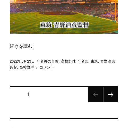
業
い
小
と
野
い
平
け
監
な
督
い」
に
／
“「楽しい野球を頑張るために、苦しい勉強を頑張りなさい」
続きを読む
広
島
新
投
カ
タ
2022年5月23日
名将の言葉
,
高校野球
名言
,
東筑
,
青野浩彦
庄
稿
「楽
テ
グ
監督
,
高校野球
コメント
宇
日:
し
ゴ
多
い
リ
村
野
ー
聡
投
球
ページ
1
監
を
督
頑
次の
稿
に
張
ペー
る
ジ
ナ
た
め