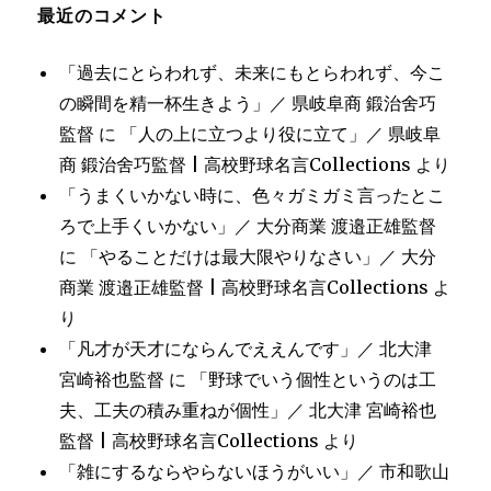
最近のコメント
「過去にとらわれず、未来にもとらわれず、今こ
の瞬間を精一杯生きよう」／ 県岐阜商 鍛治舍巧
監督
に
「人の上に立つより役に立て」／ 県岐阜
商 鍛治舍巧監督 | 高校野球名言Collections
より
「うまくいかない時に、色々ガミガミ言ったとこ
ろで上手くいかない」／ 大分商業 渡邉正雄監督
に
「やることだけは最大限やりなさい」／ 大分
商業 渡邉正雄監督 | 高校野球名言Collections
よ
り
「凡才が天才にならんでええんです」／ 北大津
宮崎裕也監督
に
「野球でいう個性というのは工
夫、工夫の積み重ねが個性」／ 北大津 宮崎裕也
監督 | 高校野球名言Collections
より
「雑にするならやらないほうがいい」／ 市和歌山