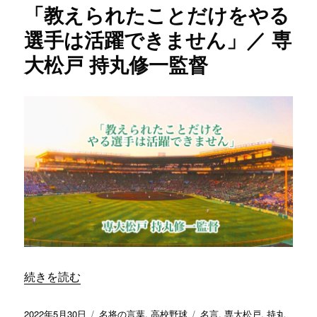
「教えられたことだけをやる
っ
て
選手は活躍できません」／ 専
い
大松戸 持丸修一監督
こ
う」
／
神
戸
国
際
大
付
青
木
尚
龍
監
督
“「教えられたことだけをやる選手は活躍できません」／ 専
続きを読む
に
投
カ
タ
2022年5月30日
名将の言葉
,
高校野球
名言
,
専大松戸
,
持丸