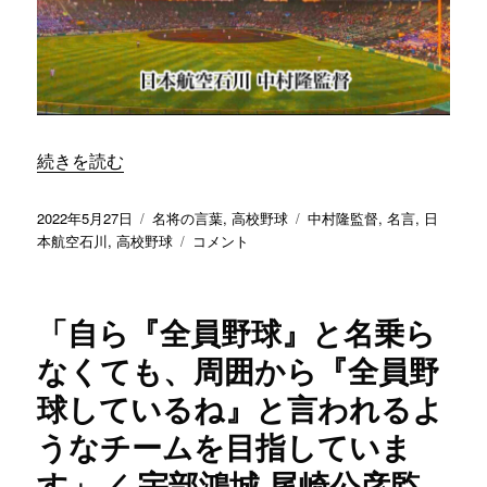
は
い
け
な
い」
／
福
“「生徒に努力の証が残るものを作ってあげたい」／ 日本航
続きを読む
井
商
北
投
カ
タ
2022年5月27日
名将の言葉
,
高校野球
中村隆監督
,
名言
,
日
野
稿
テ
「生
グ
本航空石川
,
高校野球
コメント
尚
日:
ゴ
徒
文
リ
に
監
ー
努
「自ら『全員野球』と名乗ら
督
力
に
の
なくても、周囲から『全員野
証
球しているね』と言われるよ
が
残
うなチームを目指していま
る
も
す」／ 宇部鴻城 尾崎公彦監