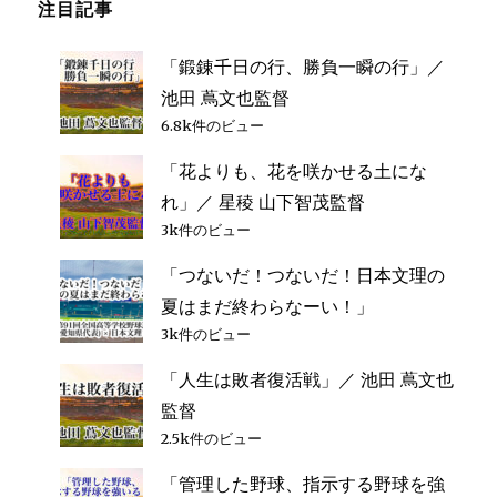
注目記事
ビ
に、
苦
し
「鍛錬千日の行、勝負一瞬の行」／
ゲ
い
池田 蔦文也監督
勉
ー
6.8k件のビュー
強
を
「花よりも、花を咲かせる土にな
シ
頑
れ」／ 星稜 山下智茂監督
張
り
3k件のビュー
ョ
な
さ
「つないだ！つないだ！日本文理の
ン
い」
夏はまだ終わらなーい！」
／
3k件のビュー
東
筑
「人生は敗者復活戦」／ 池田 蔦文也
青
監督
野
浩
2.5k件のビュー
彦
「管理した野球、指示する野球を強
監