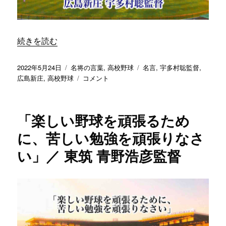
練
す」
習
／
は、
宇
指
部
“「できることを本気になってやらないといけない」／ 広島
続きを読む
導
鴻
者
城
と
投
カ
タ
2022年5月24日
名将の言葉
,
高校野球
名言
,
宇多村聡監督
,
尾
し
稿
テ
「で
グ
広島新庄
,
高校野球
コメント
崎
て
日:
ゴ
き
公
は
リ
る
彦
や
ー
こ
監
「楽しい野球を頑張るため
っ
と
督
て
を
に
に、苦しい勉強を頑張りなさ
は
本
い」／ 東筑 青野浩彦監督
い
気
け
に
な
な
い」
っ
／
て
秋
や
田
ら
商
な