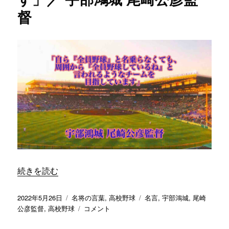
の
督
を
作
っ
て
あ
げ
た
い」
／
日
本
航
空
石
川
“「自ら『全員野球』と名乗らなくても、周囲から『全員野
続きを読む
中
村
隆
投
カ
タ
2022年5月26日
名将の言葉
,
高校野球
名言
,
宇部鴻城
,
尾崎
監
稿
テ
「自
グ
公彦監督
,
高校野球
コメント
督
日:
ゴ
ら
に