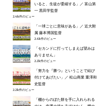
督
いると、生徒が委縮する」／ 富山第
に
一 黒田学監督
2.4k件のビュー
「一球ごとに意味がある」／ 近大附
属 藤本博国監督
2.4k件のビュー
「セカンドに打ってしまえば望みは
ありません」
2.2k件のビュー
「努力を『勝つ』ということで結び
付けてあげたい」／ 松山商業 重澤和
史監督
2.2k件のビュー
「棚からのぼた餅を手に入れられる
のは、幸運の持ち主ではなく、棚の