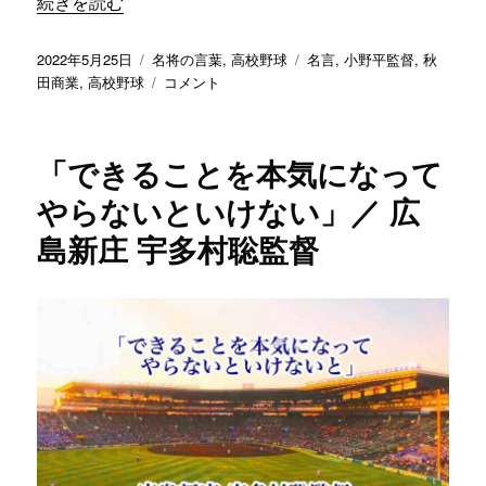
“「自分の満足のための鬱憤晴らしのような練習は、指導者
続きを読む
い
る
投
カ
タ
2022年5月25日
名将の言葉
,
高校野球
名言
,
小野平監督
,
秋
ね』
稿
テ
「自
グ
田商業
,
高校野球
コメント
と
日:
ゴ
分
言
リ
の
わ
ー
満
れ
「できることを本気になって
足
る
の
よ
やらないといけない」／ 広
た
う
島新庄 宇多村聡監督
め
な
の
チ
鬱
ー
憤
ム
晴
を
ら
目
し
指
の
し
よ
て
う
い
な
ま