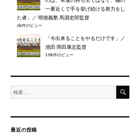
一番近くで手を挙げ続ける努力をし
た者」／ 明徳義塾 馬淵史郎監督
2k件のビュー
「今出来ることをやるだけです」／
池田 岡田康志監督
1.9k件のビュー
検
検
索
索
対
象:
最近の投稿