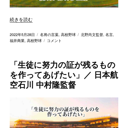
監
督
に
“「勝てない理由を生徒のせいにしてはいけない」／ 福井商
続きを読む
投
カ
タ
2022年5月28日
名将の言葉
,
高校野球
北野尚文監督
,
名言
,
稿
テ
「勝
グ
福井商業
,
高校野球
コメント
日:
ゴ
て
リ
な
ー
い
「生徒に努力の証が残るもの
理
由
を作ってあげたい」／ 日本航
を
空石川 中村隆監督
生
徒
の
せ
い
に
し
て