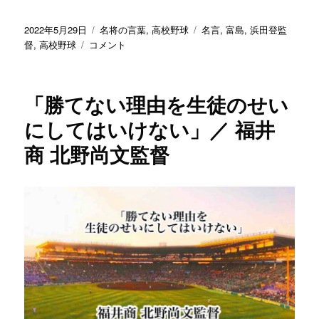
ん」
／
投
カ
タ
2022年5月29日
名将の言葉
,
高校野球
名言
,
富島
,
浜田登監
専
稿
「効
テ
グ
督
,
高校野球
コメント
大
日:
率
ゴ
松
の
リ
戸
い
ー
持
「勝てない理由を生徒のせい
い
丸
練
にしてはいけない」／ 福井
修
習
一
商 北野尚文監督
と
監
工
督
夫
に
が
必
要」
／
富
島
浜
田
登