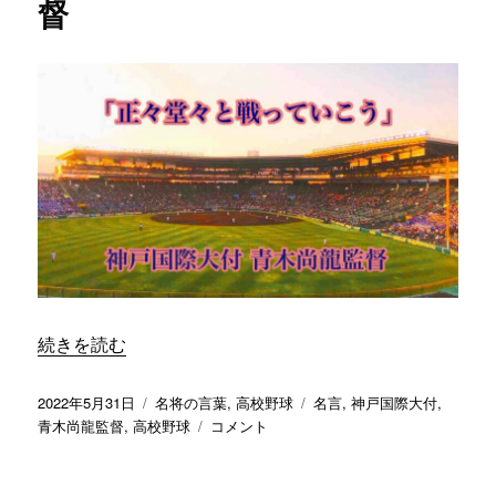
督
“「正々堂々と戦っていこう」／ 神戸国際大付 青木尚龍監
続きを読む
投
カ
タ
2022年5月31日
名将の言葉
,
高校野球
名言
,
神戸国際大付
,
稿
テ
「正々
グ
青木尚龍監督
,
高校野球
コメント
日:
ゴ
堂々
リ
と
ー
戦