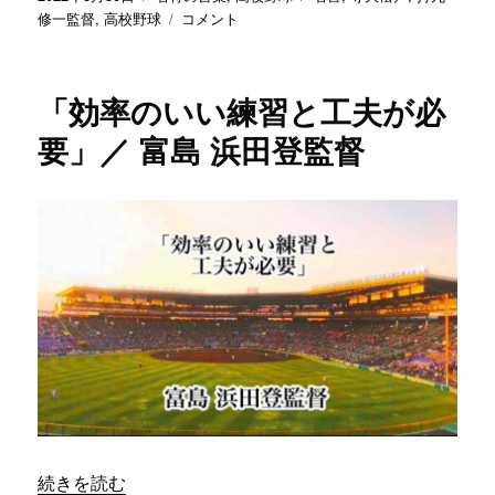
稿
テ
「教
グ
修一監督
,
高校野球
コメント
日:
ゴ
え
リ
ら
ー
れ
「効率のいい練習と工夫が必
た
こ
要」／ 富島 浜田登監督
と
だ
け
を
や
る
選
手
は
活
躍
で
き
ま
“「効率のいい練習と工夫が必要」／ 富島 浜田登監督” の
せ
続きを読む