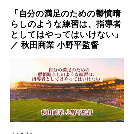
リ
『全
ー
員
「自分の満足のための鬱憤晴
野
球』
らしのような練習は、指導者
と
としてはやってはいけない」
名
乗
／ 秋田商業 小野平監督
ら
な
く
て
も、
周
囲
か
ら
『全
員
野
球
し
て