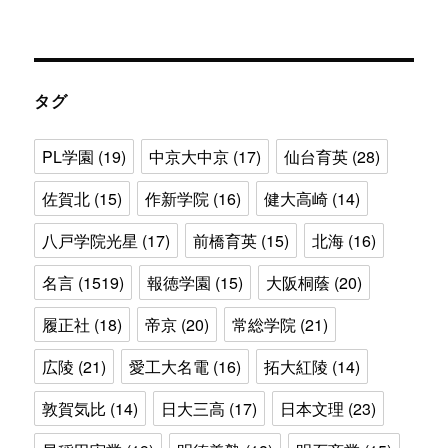
テ
ゴ
リ
ー
タグ
PL学園
(19)
中京大中京
(17)
仙台育英
(28)
佐賀北
(15)
作新学院
(16)
健大高崎
(14)
八戸学院光星
(17)
前橋育英
(15)
北海
(16)
名言
(1519)
報徳学園
(15)
大阪桐蔭
(20)
履正社
(18)
帝京
(20)
常総学院
(21)
広陵
(21)
愛工大名電
(16)
拓大紅陵
(14)
敦賀気比
(14)
日大三高
(17)
日本文理
(23)