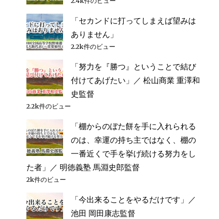
2.4k件のビュー
「セカンドに打ってしまえば望みは
ありません」
2.2k件のビュー
「努力を『勝つ』ということで結び
付けてあげたい」／ 松山商業 重澤和
史監督
2.2k件のビュー
「棚からのぼた餅を手に入れられる
のは、幸運の持ち主ではなく、棚の
一番近くで手を挙げ続ける努力をし
た者」／ 明徳義塾 馬淵史郎監督
2k件のビュー
「今出来ることをやるだけです」／
池田 岡田康志監督