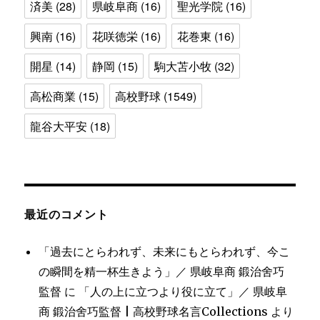
済美
(28)
県岐阜商
(16)
聖光学院
(16)
興南
(16)
花咲徳栄
(16)
花巻東
(16)
開星
(14)
静岡
(15)
駒大苫小牧
(32)
高松商業
(15)
高校野球
(1549)
龍谷大平安
(18)
最近のコメント
「過去にとらわれず、未来にもとらわれず、今こ
の瞬間を精一杯生きよう」／ 県岐阜商 鍛治舍巧
監督
に
「人の上に立つより役に立て」／ 県岐阜
商 鍛治舍巧監督 | 高校野球名言Collections
より