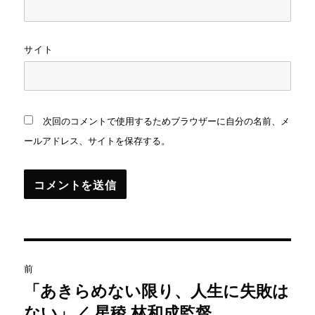
サイト
次回のコメントで使用するためブラウザーに自分の名前、メ
ールアドレス、サイトを保存する。
投
前
稿
「あきらめない限り、人生に失敗は
過
ない」／ 星稜 林和成監督
去
ナ