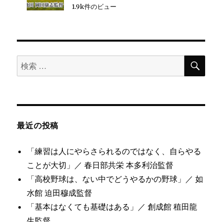
1.9k件のビュー
検
検
索
索
対
象:
最近の投稿
「練習は人にやらさられるのではなく、自らやる
ことが大切」／ 春日部共栄 本多利治監督
「高校野球は、ない中でどうやるかの野球」／ 如
水館 迫田穆成監督
「基本はなくても基礎はある」／ 創成館 稙田龍
生監督