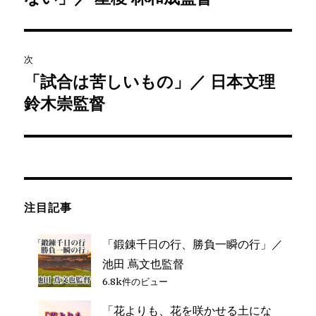
の
ビ
投
稿:
ゲ
次
「試合は苦しいもの」／ 日本文理
次
ー
鈴木崇監督
の
シ
投
稿:
ョ
ン
注目記事
「鍛錬千日の行、勝負一瞬の行」／
池田 蔦文也監督
6.8k件のビュー
「花よりも、花を咲かせる土にな