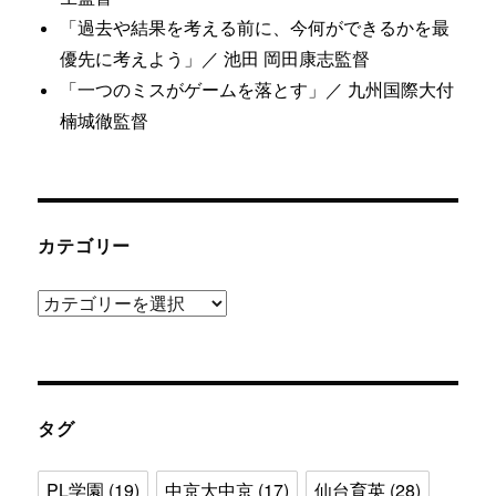
「過去や結果を考える前に、今何ができるかを最
優先に考えよう」／ 池田 岡田康志監督
「一つのミスがゲームを落とす」／ 九州国際大付
楠城徹監督
カテゴリー
カ
テ
ゴ
リ
ー
タグ
PL学園
(19)
中京大中京
(17)
仙台育英
(28)