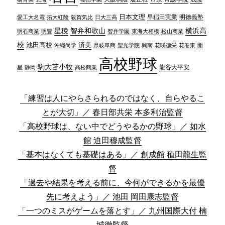
日本文理
早稲田実業
愛工大名電
日大三高
明徳義塾
拓大紅陵
敦賀気比
星稜
智弁和歌山
横浜高
明石商業
明豊
智弁学園
東海大相模
松山商業
校
済美
池田高校
県岐阜商
聖光学院
興南
花咲徳栄
花巻東
沖縄尚学
開
高校野球
駒大苫小牧
静岡
高松商業
龍谷大平安
星
「練習は人にやらさられるのではなく、自らやるこ
とが大切」／ 春日部共栄 本多利治監督
「高校野球は、ない中でどうやるかの野球」／ 如水
館 迫田穆成監督
「基本はなくても基礎はある」／ 創成館 稙田龍生監
督
「過去や結果を考える前に、今何ができるかを最優
先に考えよう」／ 池田 岡田康志監督
「一つのミスがゲームを落とす」／ 九州国際大付 楠
城徹監督