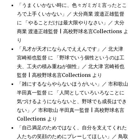
「うまくいかない時に、色々ガミガミ言ったとこ
ろで上手くいかない」／ 大分商業 渡邉正雄監督
に
「やることだけは最大限やりなさい」／ 大分
商業 渡邉正雄監督 | 高校野球名言Collections
よ
り
「凡才が天才にならんでええんです」／ 北大津
宮崎裕也監督
に
「野球でいう個性というのは工
夫、工夫の積み重ねが個性」／ 北大津 宮崎裕也
監督 | 高校野球名言Collections
より
「雑にするならやらないほうがいい」／ 市和歌山
半田真一監督
に
「人間としていろいろなことに
気づけるようにならないと、野球でも成長はでき
ない」／ 市和歌山 半田真一監督 | 高校野球名言
Collections
より
「自己満足のためではなく、自分を支えてくれた
人たちの笑顔のためにプレーしてほしい」／ 鳥取