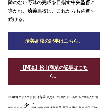
隙のない野球の完成を目指す
中矢監督
に
導かれ、
済美
高校は、これからも躍進を
続ける。
済美高校の記事はこちら。
【関連】松山商業の記事はこち
ら。
仙台育英
PL学園
中京大中京
佐賀北
作新学院
八戸学院光星
前
健大高崎
名言
大阪桐蔭
帝京
常総学院
広陵
橋育英
北海
報徳学園
履正社