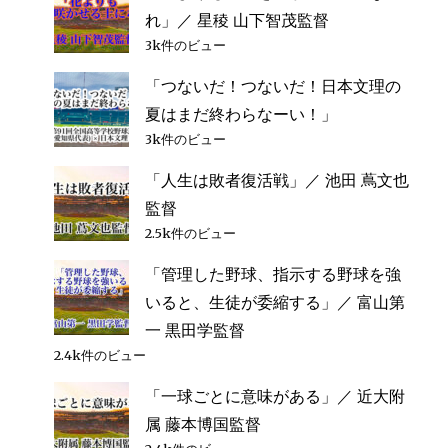
れ」／ 星稜 山下智茂監督
3k件のビュー
「つないだ！つないだ！日本文理の
夏はまだ終わらなーい！」
3k件のビュー
「人生は敗者復活戦」／ 池田 蔦文也
監督
2.5k件のビュー
「管理した野球、指示する野球を強
いると、生徒が委縮する」／ 富山第
一 黒田学監督
2.4k件のビュー
「一球ごとに意味がある」／ 近大附
属 藤本博国監督