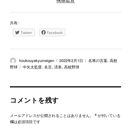
共有:
Twitter
Facebook
投
投
カ
koukouyakyumeigen
2022年2月1日
名将の言葉
,
高校
稿
稿
テ
タ
野球
中矢太監督
,
名言
,
済美
,
高校野球
者
日:
ゴ
グ
リ
ー
コメントを残す
メールアドレスが公開されることはありません。
*
が付いている
欄は必須項目です