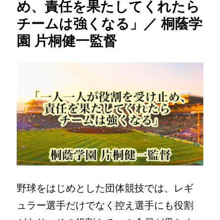
め、責任を果たしてくれたら
に
チームは強くなる」／ 桐蔭学
影
響
園 片桐健一監督
を
与
え
る
場
所」
／
桐
蔭
学
園
片
桐
健
一
野球をはじめとした団体競技では、レギ
監
ュラー選手だけでなく控え選手にも役割
督
へ