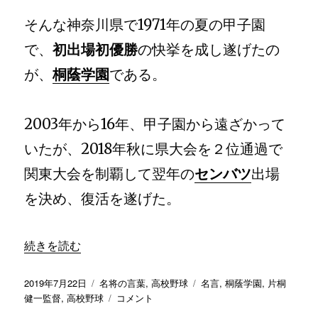
そんな神奈川県で1971年の夏の甲子園
で、
初出場初優勝
の快挙を成し遂げたの
が、
桐蔭学園
である。
2003年から16年、甲子園から遠ざかって
いたが、2018年秋に県大会を２位通過で
関東大会を制覇して翌年の
センバツ
出場
を決め、復活を遂げた。
続きを読む
投
カ
タ
2019年7月22日
名将の言葉
,
高校野球
名言
,
桐蔭学園
,
片桐
稿
テ
「我々
グ
健一監督
,
高校野球
コメント
日:
ゴ
は