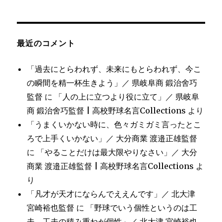
最近のコメント
「過去にとらわれず、未来にもとらわれず、今こ
の瞬間を精一杯生きよう」／ 県岐阜商 鍛治舍巧
監督
に
「人の上に立つより役に立て」／ 県岐阜
商 鍛治舍巧監督 | 高校野球名言Collections
より
「うまくいかない時に、色々ガミガミ言ったとこ
ろで上手くいかない」／ 大分商業 渡邉正雄監督
に
「やることだけは最大限やりなさい」／ 大分
商業 渡邉正雄監督 | 高校野球名言Collections
よ
り
「凡才が天才にならんでええんです」／ 北大津
宮崎裕也監督
に
「野球でいう個性というのは工
夫、工夫の積み重ねが個性」／ 北大津 宮崎裕也