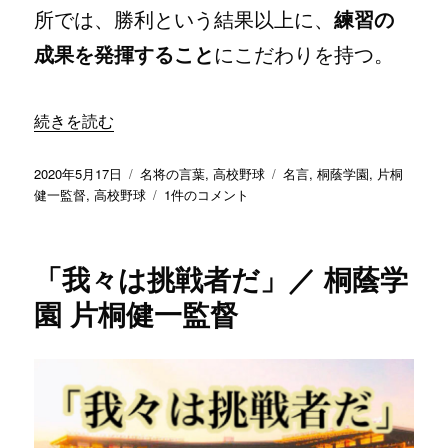
所では、勝利という結果以上に、
練習の
園
片
成果を発揮すること
にこだわりを持つ。
桐
健
一
“「日々の練習の成果を発揮することが最大の目標」／ 桐蔭
続きを読む
監
督
へ
投
カ
タ
2020年5月17日
名将の言葉
,
高校野球
名言
,
桐蔭学園
,
片桐
の
稿
テ
「日々
グ
健一監督
,
高校野球
1件のコメント
日:
ゴ
の
リ
練
ー
習
「我々は挑戦者だ」／ 桐蔭学
の
成
園 片桐健一監督
果
を
発
揮
す
る
こ