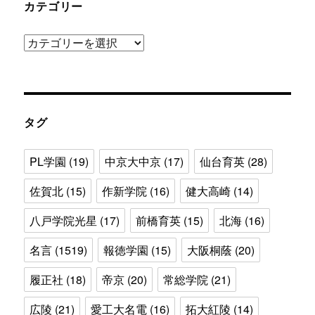
カテゴリー
カ
テ
ゴ
リ
ー
タグ
PL学園
(19)
中京大中京
(17)
仙台育英
(28)
佐賀北
(15)
作新学院
(16)
健大高崎
(14)
八戸学院光星
(17)
前橋育英
(15)
北海
(16)
名言
(1519)
報徳学園
(15)
大阪桐蔭
(20)
履正社
(18)
帝京
(20)
常総学院
(21)
広陵
(21)
愛工大名電
(16)
拓大紅陵
(14)