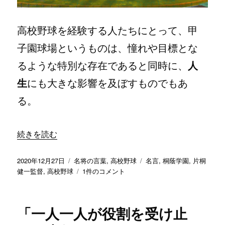
る
こ
と
高校野球を経験する人たちにとって、甲
が
一
子園球場というものは、憧れや目標とな
番」
るような特別な存在であると同時に、
人
／
桐
生
にも大きな影響を及ぼすものでもあ
蔭
学
る。
園
片
桐
“「甲子園は人生に影響を与える場所」／ 桐蔭学園 片桐健
続きを読む
健
一
投
カ
タ
監
2020年12月27日
名将の言葉
,
高校野球
名言
,
桐蔭学園
,
片桐
稿
テ
「甲
グ
督
健一監督
,
高校野球
1件のコメント
日:
ゴ
子
に
リ
園
ー
は
「一人一人が役割を受け止
人
生