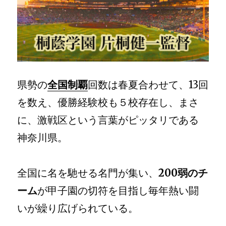
と
が
最
大
の
目
標」
県勢の
全国制覇
回数は春夏合わせて、13回
／
桐
を数え、優勝経験校も５校存在し、まさ
蔭
学
に、激戦区という言葉がピッタリである
園
神奈川県。
片
桐
健
一
全国に名を馳せる名門が集い、
200弱のチ
監
ーム
が甲子園の切符を目指し毎年熱い闘
督
へ
いが繰り広げられている。
の