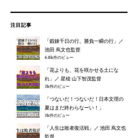
リ
挑
ー
戦
者
だ」
注目記事
／
桐
「鍛錬千日の行、勝負一瞬の行」／
蔭
学
池田 蔦文也監督
園
6.8k件のビュー
片
桐
「花よりも、花を咲かせる土にな
健
れ」／ 星稜 山下智茂監督
一
3k件のビュー
監
督
「つないだ！つないだ！日本文理の
に
夏はまだ終わらなーい！」
3k件のビュー
「人生は敗者復活戦」／ 池田 蔦文也
監督