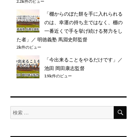
2.2k件のビュー
「棚からのぼた餅を手に入れられる
のは、幸運の持ち主ではなく、棚の
一番近くで手を挙げ続ける努力をし
た者」／ 明徳義塾 馬淵史郎監督
2k件のビュー
「今出来ることをやるだけです」／
池田 岡田康志監督
1.9k件のビュー
検
検
索
索
対
象: