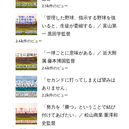
2.5k件のビュー
「管理した野球、指示する野球を強
いると、生徒が委縮する」／ 富山第
一 黒田学監督
2.4k件のビュー
「一球ごとに意味がある」／ 近大附
属 藤本博国監督
2.4k件のビュー
「セカンドに打ってしまえば望みは
ありません」
2.2k件のビュー
「努力を『勝つ』ということで結び
付けてあげたい」／ 松山商業 重澤和
史監督