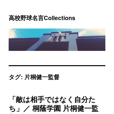
高校野球名言Collections
タグ: 片桐健一監督
「敵は相手ではなく自分た
ち」／ 桐蔭学園 片桐健一監