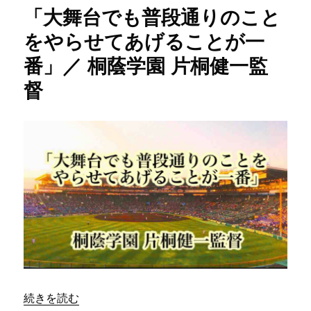
ー
手
「大舞台でも普段通りのこと
で
は
をやらせてあげることが一
な
番」／ 桐蔭学園 片桐健一監
く
自
督
分
た
ち」
／
桐
蔭
学
園
片
桐
健
一
監
督
に
“「大舞台でも普段通りのことをやらせてあげることが一番
続きを読む