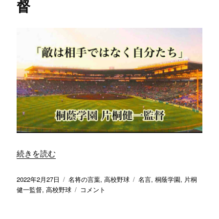
督
“「敵は相手ではなく自分たち」／ 桐蔭学園 片桐健一監督
続きを読む
投
カ
タ
2022年2月27日
名将の言葉
,
高校野球
名言
,
桐蔭学園
,
片桐
稿
テ
「敵
グ
健一監督
,
高校野球
コメント
日:
ゴ
は
リ
相