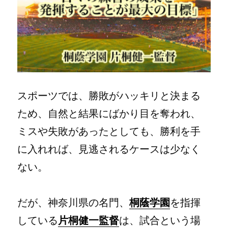
任
を
果
た
し
て
く
れ
た
スポーツでは、勝敗がハッキリと決まる
ら
チ
ため、自然と結果にばかり目を奪われ、
ー
ミスや失敗があったとしても、勝利を手
ム
は
に入れれば、見逃されるケースは少なく
強
く
ない。
な
る」
／
だが、神奈川県の名門、
桐蔭学園
を指揮
桐
蔭
している
片桐健一監督
は、試合という場
学