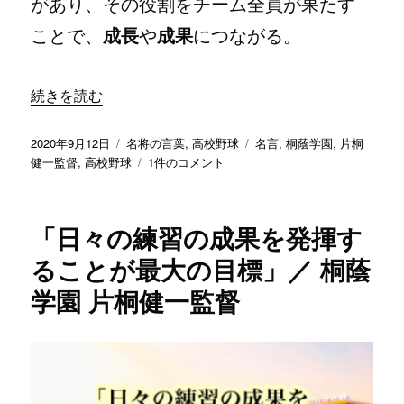
があり、その役割をチーム全員が果たす
の
ことで、
成長
や
成果
につながる。
“「一人一人が役割を受け止め、責任を果たしてくれたらチ
続きを読む
投
カ
タ
2020年9月12日
名将の言葉
,
高校野球
名言
,
桐蔭学園
,
片桐
稿
テ
「一
グ
健一監督
,
高校野球
1件のコメント
日:
ゴ
人
リ
一
ー
人
「日々の練習の成果を発揮す
が
役
ることが最大の目標」／ 桐蔭
割
学園 片桐健一監督
を
受
け
止
め、
責