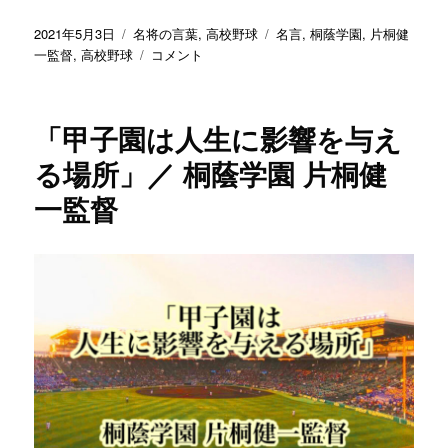
投
カ
タ
2021年5月3日
名将の言葉
,
高校野球
名言
,
桐蔭学園
,
片桐健
稿
テ
「大
グ
一監督
,
高校野球
コメント
日:
ゴ
舞
リ
台
ー
で
「甲子園は人生に影響を与え
も
普
る場所」／ 桐蔭学園 片桐健
段
一監督
通
り
の
こ
と
を
や
ら
せ
て
あ
げ