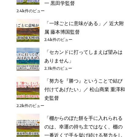
一 黒田学監督
2.4k件のビュー
「一球ごとに意味がある」／ 近大附
属 藤本博国監督
2.4k件のビュー
「セカンドに打ってしまえば望みは
ありません」
2.3k件のビュー
「努力を『勝つ』ということで結び
付けてあげたい」／ 松山商業 重澤和
史監督
2.2k件のビュー
「棚からのぼた餅を手に入れられる
のは、幸運の持ち主ではなく、棚の
一番近くで手を挙げ続ける努力をし