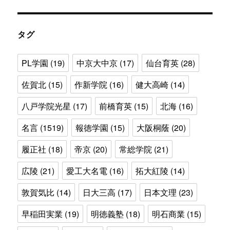
ゴ
リ
ー
タグ
PL学園
(19)
中京大中京
(17)
仙台育英
(28)
佐賀北
(15)
作新学院
(16)
健大高崎
(14)
八戸学院光星
(17)
前橋育英
(15)
北海
(16)
名言
(1519)
報徳学園
(15)
大阪桐蔭
(20)
履正社
(18)
帝京
(20)
常総学院
(21)
広陵
(21)
愛工大名電
(16)
拓大紅陵
(14)
敦賀気比
(14)
日大三高
(17)
日本文理
(23)
早稲田実業
(19)
明徳義塾
(18)
明石商業
(15)