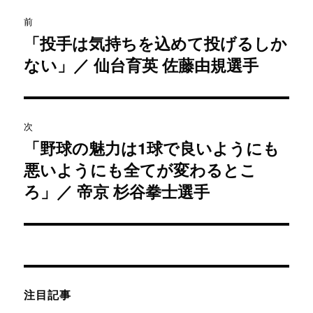
投
前
稿
「投手は気持ちを込めて投げるしか
過
ない」／ 仙台育英 佐藤由規選手
去
ナ
の
ビ
投
稿:
ゲ
次
「野球の魅力は1球で良いようにも
次
ー
悪いようにも全てが変わるとこ
の
シ
投
ろ」／ 帝京 杉谷拳士選手
稿:
ョ
ン
注目記事