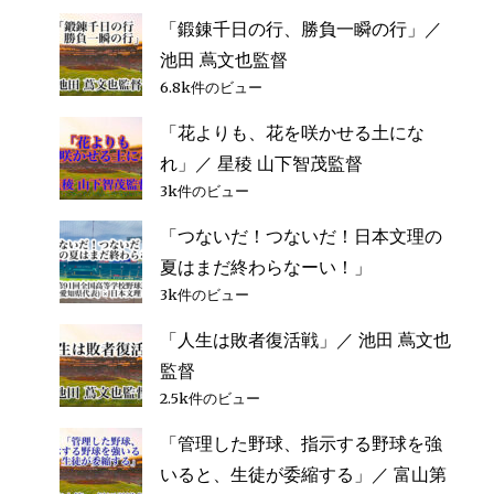
「鍛錬千日の行、勝負一瞬の行」／
池田 蔦文也監督
6.8k件のビュー
「花よりも、花を咲かせる土にな
れ」／ 星稜 山下智茂監督
3k件のビュー
「つないだ！つないだ！日本文理の
夏はまだ終わらなーい！」
3k件のビュー
「人生は敗者復活戦」／ 池田 蔦文也
監督
2.5k件のビュー
「管理した野球、指示する野球を強
いると、生徒が委縮する」／ 富山第