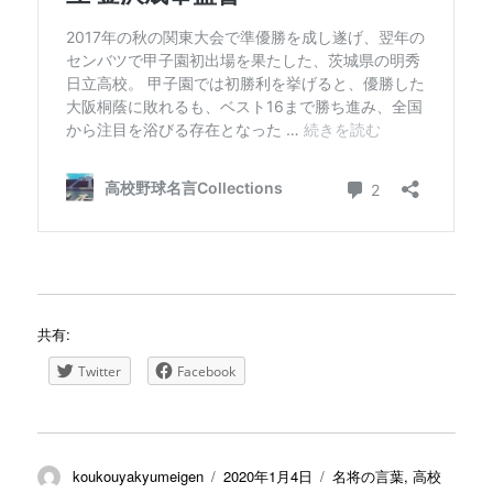
共有:
Twitter
Facebook
投
投
カ
koukouyakyumeigen
2020年1月4日
名将の言葉
,
高校