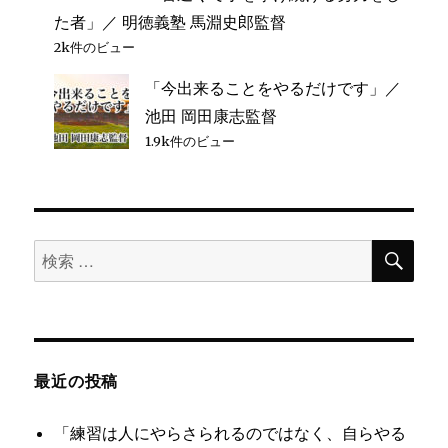
た者」／ 明徳義塾 馬淵史郎監督
2k件のビュー
「今出来ることをやるだけです」／
池田 岡田康志監督
1.9k件のビュー
検
検
索
索
対
象:
最近の投稿
「練習は人にやらさられるのではなく、自らやる