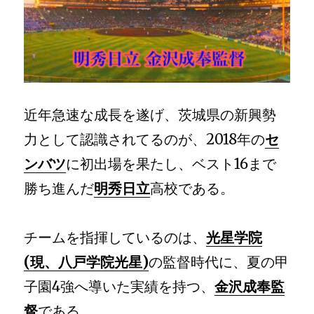
近年急速な成長を遂げ、茨城県の新興勢
力として認識されてるのが、2018年の
セ
ンバツ
に初出場を果たし、ベスト16まで
勝ち進んだ
明秀日立
高校である。
チームを指揮しているのは、
光星学院
(現、八戸学院光星)
の監督時代に、夏の甲
子園4強へ導いた実績を持つ、
金沢成奉監
督
である。