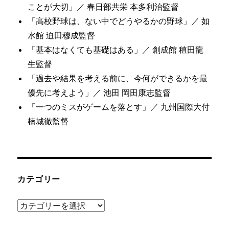
ことが大切」／ 春日部共栄 本多利治監督
「高校野球は、ない中でどうやるかの野球」／ 如
水館 迫田穆成監督
「基本はなくても基礎はある」／ 創成館 稙田龍
生監督
「過去や結果を考える前に、今何ができるかを最
優先に考えよう」／ 池田 岡田康志監督
「一つのミスがゲームを落とす」／ 九州国際大付
楠城徹監督
カテゴリー
カ
テ