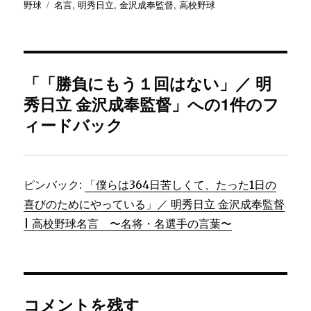
稿
稿
テ
タ
野球
名言
,
明秀日立
,
金沢成奉監督
,
高校野球
者
日:
ゴ
グ
リ
ー
「「勝負にもう１回はない」／ 明
秀日立 金沢成奉監督」への1件のフ
ィードバック
ピンバック:
「僕らは364日苦しくて、たった1日の
喜びのためにやっている」／ 明秀日立 金沢成奉監督
| 高校野球名言 〜名将・名選手の言葉〜
コメントを残す