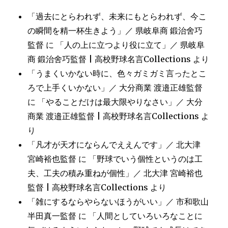
「過去にとらわれず、未来にもとらわれず、今こ
の瞬間を精一杯生きよう」／ 県岐阜商 鍛治舍巧
監督
に
「人の上に立つより役に立て」／ 県岐阜
商 鍛治舍巧監督 | 高校野球名言Collections
より
「うまくいかない時に、色々ガミガミ言ったとこ
ろで上手くいかない」／ 大分商業 渡邉正雄監督
に
「やることだけは最大限やりなさい」／ 大分
商業 渡邉正雄監督 | 高校野球名言Collections
よ
り
「凡才が天才にならんでええんです」／ 北大津
宮崎裕也監督
に
「野球でいう個性というのは工
夫、工夫の積み重ねが個性」／ 北大津 宮崎裕也
監督 | 高校野球名言Collections
より
「雑にするならやらないほうがいい」／ 市和歌山
半田真一監督
に
「人間としていろいろなことに