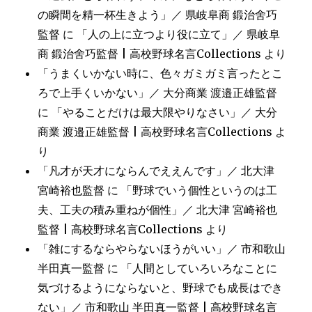
の瞬間を精一杯生きよう」／ 県岐阜商 鍛治舍巧
監督
に
「人の上に立つより役に立て」／ 県岐阜
商 鍛治舍巧監督 | 高校野球名言Collections
より
「うまくいかない時に、色々ガミガミ言ったとこ
ろで上手くいかない」／ 大分商業 渡邉正雄監督
に
「やることだけは最大限やりなさい」／ 大分
商業 渡邉正雄監督 | 高校野球名言Collections
よ
り
「凡才が天才にならんでええんです」／ 北大津
宮崎裕也監督
に
「野球でいう個性というのは工
夫、工夫の積み重ねが個性」／ 北大津 宮崎裕也
監督 | 高校野球名言Collections
より
「雑にするならやらないほうがいい」／ 市和歌山
半田真一監督
に
「人間としていろいろなことに
気づけるようにならないと、野球でも成長はでき
ない」／ 市和歌山 半田真一監督 | 高校野球名言