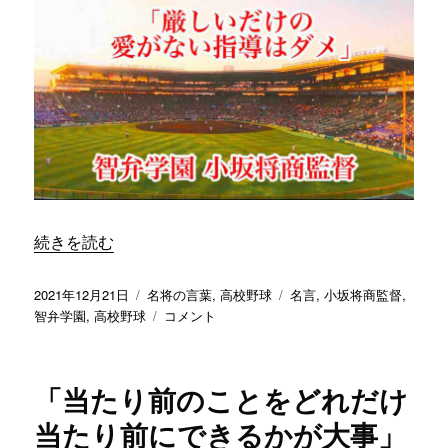
さ
だ」
り
／
と
智
吹
弁
き
学
飛
園
ん
小
で
坂
し
将
ま
商
う」
監
“「厳しいだけの愛がない指導はダメ」／ 智弁学園 小坂将
続きを読む
／
督
智
に
弁
投
カ
タ
2021年12月21日
名将の言葉
,
高校野球
名言
,
小坂将商監督
,
学
稿
テ
「厳
グ
智弁学園
,
高校野球
コメント
園
日:
ゴ
し
小
リ
い
坂
ー
だ
「当たり前のことをどれだけ
将
け
商
の
当たり前にできるかが大事」
監
愛