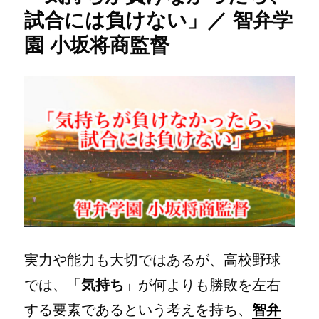
も
試合には負けない」／ 智弁学
の
園 小坂将商監督
が
大
き
い
分、
成
長
し
て
い
け
る」
／
智
弁
実力や能力も大切ではあるが、高校野球
学
園
では、「
気持ち
」が何よりも勝敗を左右
小
する要素であるという考えを持ち、
智弁
坂