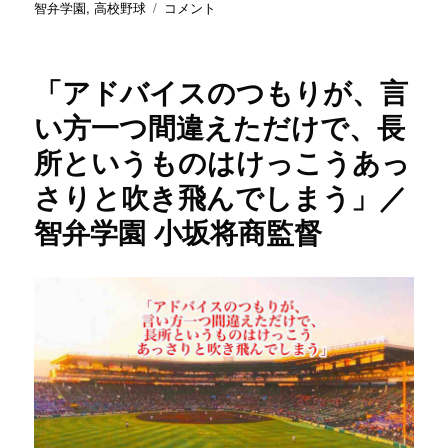
稿
テ
「レ
グ
智弁学園
,
高校野球
コメント
日:
ゴ
ギ
リ
ュ
ー
ラ
「アドバイスのつもりが、言
ー
だ
い方一つ間違えただけで、長
ろ
所というものはけっこうあっ
う
が
さりと吹き飛んでしまう」／
控
え
智弁学園 小坂将商監督
だ
ろ
う
が、
ア
カ
ン
こ
と
は
ア