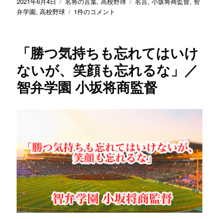
／
投
カ
タ
2021年6月4日
名将の言葉
,
高校野球
名言
,
小坂将商監督
,
智
智
稿
テ
「野
グ
弁学園
,
高校野球
1件のコメント
弁
日:
ゴ
球
学
リ
を
園
ー
や
「勝つ気持ちも忘れてはいけ
小
る
坂
の
ないが、笑顔も忘れるな」／
将
は
智弁学園 小坂将商監督
商
選
監
手、
督
う
に
ま
く
使
う
の
が
監
督」
／
智
弁