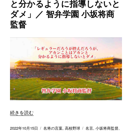
と分かるように指導しないと
ダメ」／ 智弁学園 小坂将商
監督
“「レギュラーだろうが控えだろうが、アカンことはアカン
続きを読む
投
カ
タ
2022年10月15日
名将の言葉
,
高校野球
名言
,
小坂将商監督
,