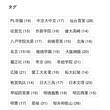
ー
タグ
PL学園
(19)
中京大中京
(17)
仙台育英
(28)
佐賀北
(15)
作新学院
(16)
健大高崎
(14)
八戸学院光星
(17)
前橋育英
(15)
北海
(16)
名言
(1519)
報徳学園
(15)
大阪桐蔭
(20)
履正社
(18)
帝京
(20)
常総学院
(21)
広陵
(21)
愛工大名電
(16)
拓大紅陵
(14)
敦賀気比
(14)
日大三高
(17)
日本文理
(23)
早稲田実業
(19)
明徳義塾
(18)
明石商業
(15)
明豊
(17)
星稜
(31)
智弁和歌山
(36)