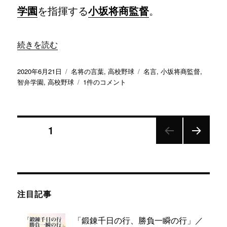
将
学園
を指揮する
小坂将商監督
。
商
監
督
“「気持ちが負けなかったら、試合には負けない」／ 智弁学
続きを読む
へ
の
投
カ
タ
2020年6月21日
名将の言葉
,
高校野球
名言
,
小坂将商監督
,
稿
テ
「気
グ
智弁学園
,
高校野球
1件のコメント
日:
ゴ
持
リ
ち
ー
が
投
負
ページ
1
け
な
次の
稿
か
ペー
っ
ジ
ナ
た
ら、
注目記事
ビ
試
合
に
「鍛錬千日の行、勝負一瞬の行」／