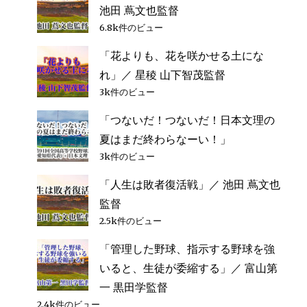
ゲ
は
池田 蔦文也監督
負
ー
6.8k件のビュー
け
な
「花よりも、花を咲かせる土にな
シ
い」
れ」／ 星稜 山下智茂監督
／
智
3k件のビュー
ョ
弁
「つないだ！つないだ！日本文理の
学
ン
園
夏はまだ終わらなーい！」
小
3k件のビュー
坂
将
「人生は敗者復活戦」／ 池田 蔦文也
商
監督
監
督
2.5k件のビュー
へ
「管理した野球、指示する野球を強
の
いると、生徒が委縮する」／ 富山第
一 黒田学監督
2.4k件のビュー