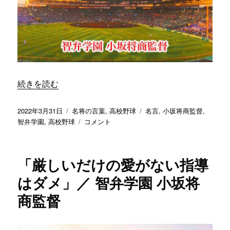
つ
園
間
小
違
坂
え
将
た
商
だ
監
け
督
で、
に
“「指導は怒るだけじゃだめだ」／ 智弁学園 小坂将商監督
続きを読む
長
所
と
投
カ
タ
2022年3月31日
名将の言葉
,
高校野球
名言
,
小坂将商監督
,
い
稿
テ
「指
グ
智弁学園
,
高校野球
コメント
う
日:
ゴ
導
も
リ
は
の
ー
怒
「厳しいだけの愛がない指導
は
る
け
だ
はダメ」／ 智弁学園 小坂将
っ
け
商監督
こ
じ
う
ゃ
あ
だ
っ
め