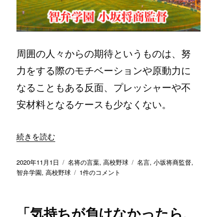
も
忘
れ
る
な」
周囲の人々からの期待というものは、努
／
智
力をする際のモチベーションや原動力に
弁
なることもある反面、プレッシャーや不
学
園
安材料となるケースも少なくない。
小
坂
将
“「求められるものが大きい分、成長していける」／ 智弁学
続きを読む
商
監
督
投
カ
タ
2020年11月1日
名将の言葉
,
高校野球
名言
,
小坂将商監督
,
へ
稿
テ
「求
グ
智弁学園
,
高校野球
1件のコメント
の
日:
ゴ
め
リ
ら
ー
れ
「気持ちが負けなかったら、
る