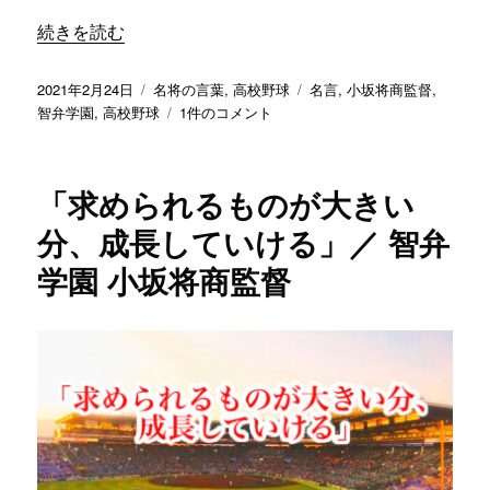
学
“「勝つ気持ちも忘れてはいけないが、笑顔も忘れるな」／ 
続きを読む
園
小
坂
投
カ
タ
2021年2月24日
名将の言葉
,
高校野球
名言
,
小坂将商監督
,
将
稿
テ
「勝
グ
智弁学園
,
高校野球
1件のコメント
商
日:
ゴ
つ
監
リ
気
督
ー
持
「求められるものが大きい
へ
ち
の
も
分、成長していける」／ 智弁
忘
学園 小坂将商監督
れ
て
は
い
け
な
い
が、
笑
顔