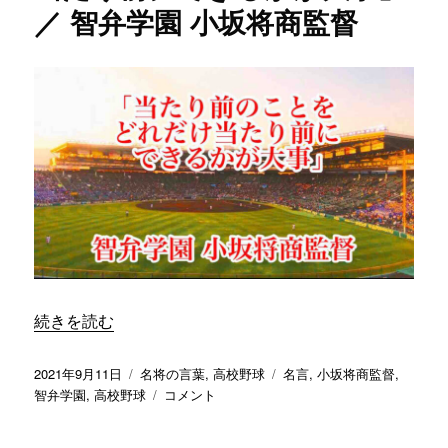
督
／ 智弁学園 小坂将商監督
が
に
な
い
指
導
は
ダ
メ」
／
智
弁
学
園
小
坂
“「当たり前のことをどれだけ当たり前にできるかが大事」／
続きを読む
将
商
監
投
カ
タ
2021年9月11日
名将の言葉
,
高校野球
名言
,
小坂将商監督
,
督
稿
テ
「当
グ
智弁学園
,
高校野球
コメント
に
日:
ゴ
た
リ
り