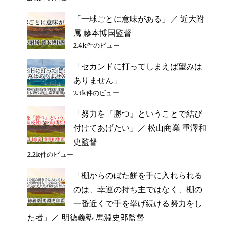
「一球ごとに意味がある」／ 近大附
属 藤本博国監督
2.4k件のビュー
「セカンドに打ってしまえば望みは
ありません」
2.3k件のビュー
「努力を『勝つ』ということで結び
付けてあげたい」／ 松山商業 重澤和
史監督
2.2k件のビュー
「棚からのぼた餅を手に入れられる
のは、幸運の持ち主ではなく、棚の
一番近くで手を挙げ続ける努力をし
た者」／ 明徳義塾 馬淵史郎監督