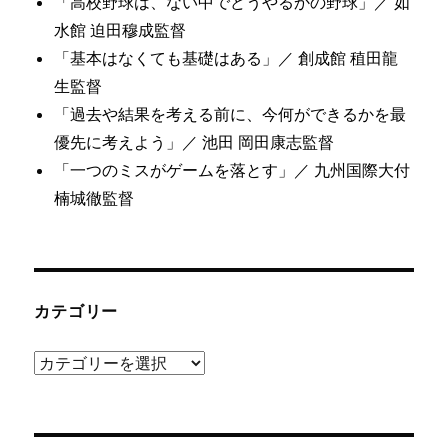
「高校野球は、ない中でどうやるかの野球」／ 如
水館 迫田穆成監督
「基本はなくても基礎はある」／ 創成館 稙田龍
生監督
「過去や結果を考える前に、今何ができるかを最
優先に考えよう」／ 池田 岡田康志監督
「一つのミスがゲームを落とす」／ 九州国際大付
楠城徹監督
カテゴリー
カ
テ
ゴ
リ