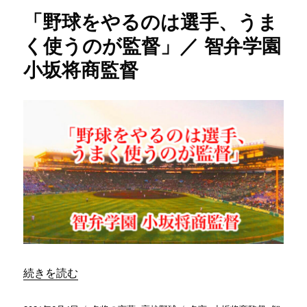
ー
前
「野球をやるのは選手、うま
の
こ
く使うのが監督」／ 智弁学園
と
小坂将商監督
を
ど
れ
だ
け
当
た
り
前
に
で
き
る
か
が
“「野球をやるのは選手、うまく使うのが監督」／ 智弁学園
続きを読む
大
事」