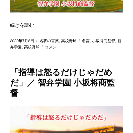
カ
ン
と
“「アドバイスのつもりが、言い方一つ間違えただけで、長
続きを読む
分
か
る
投
カ
タ
2022年7月8日
名将の言葉
,
高校野球
名言
,
小坂将商監督
,
智
よ
稿
テ
「ア
グ
弁学園
,
高校野球
コメント
う
日:
ゴ
ド
に
リ
バ
指
ー
イ
「指導は怒るだけじゃだめ
導
ス
し
の
だ」／ 智弁学園 小坂将商監
な
つ
い
督
も
と
り
ダ
が、
メ」
言
／
い
智
方
弁
一
学