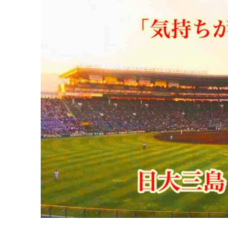
あ
る」
／
日
大
三
島
永
田
裕
治
監
督
に