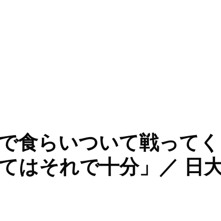
が勝つ」／ 日大三島 永田裕治監督” の
で食らいついて戦ってく
てはそれで十分」／ 日