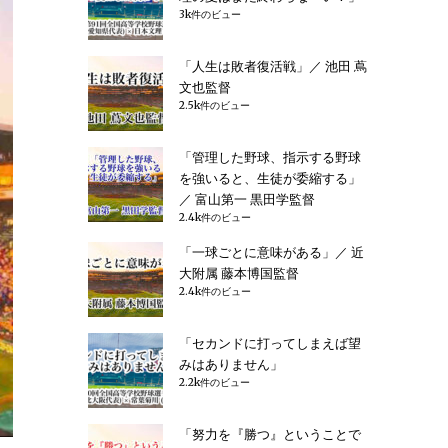
3k件のビュー
「人生は敗者復活戦」／ 池田 蔦
文也監督
2.5k件のビュー
「管理した野球、指示する野球
を強いると、生徒が委縮する」
／ 富山第一 黒田学監督
2.4k件のビュー
「一球ごとに意味がある」／ 近
大附属 藤本博国監督
2.4k件のビュー
「セカンドに打ってしまえば望
みはありません」
2.2k件のビュー
「努力を『勝つ』ということで