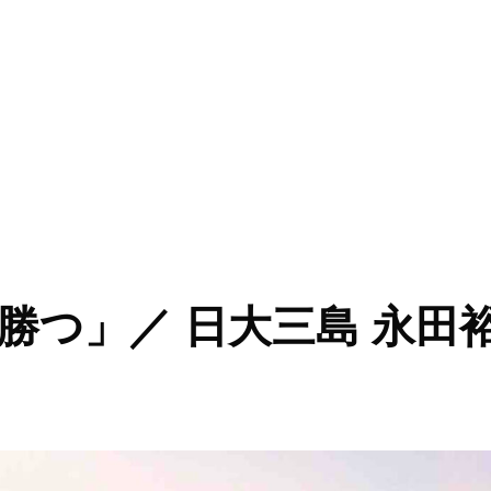
ない子にも、人生がある」／ 日大三島 永田裕治監督” の
勝つ」／ 日大三島 永田