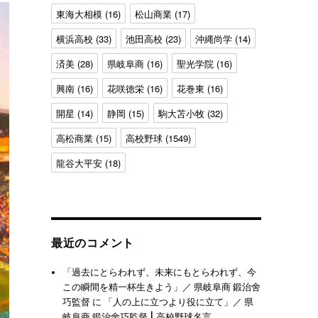
東海大相模
(16)
松山商業
(17)
横浜高校
(33)
池田高校
(23)
沖縄尚学
(14)
済美
(28)
県岐阜商
(16)
聖光学院
(16)
興南
(16)
花咲徳栄
(16)
花巻東
(16)
開星
(14)
静岡
(15)
駒大苫小牧
(32)
高松商業
(15)
高校野球
(1549)
龍谷大平安
(18)
最近のコメント
「過去にとらわれず、未来にもとらわれず、今
この瞬間を精一杯生きよう」／ 県岐阜商 鍛治舍
巧監督
に
「人の上に立つより役に立て」／ 県
岐阜商 鍛治舍巧監督 | 高校野球名言