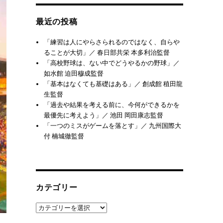
最近の投稿
「練習は人にやらさられるのではなく、自らや
ることが大切」／ 春日部共栄 本多利治監督
「高校野球は、ない中でどうやるかの野球」／
如水館 迫田穆成監督
「基本はなくても基礎はある」／ 創成館 稙田龍
生監督
「過去や結果を考える前に、今何ができるかを
最優先に考えよう」／ 池田 岡田康志監督
「一つのミスがゲームを落とす」／ 九州国際大
付 楠城徹監督
カテゴリー
カ
テ