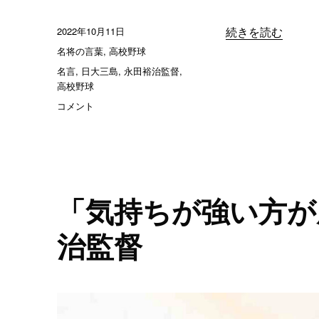
投
2022年10月11日
“「メンバーに入れ
続きを読む
稿
カ
名将の言葉
,
高校野球
日:
テ
タ
名言
,
日大三島
,
永田裕治監督
,
ゴ
グ
高校野球
リ
「メ
コメント
ー
ン
バ
ー
に
入
れ
「気持ちが強い方が
な
い
治監督
子
に
も、
人
生
が