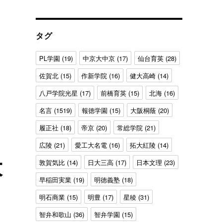
ゴ
リ
ー
タグ
PL学園
(19)
中京大中京
(17)
仙台育英
(28)
佐賀北
(15)
作新学院
(16)
健大高崎
(14)
八戸学院光星
(17)
前橋育英
(15)
北海
(16)
名言
(1519)
報徳学園
(15)
大阪桐蔭
(20)
履正社
(18)
帝京
(20)
常総学院
(21)
広陵
(21)
愛工大名電
(16)
拓大紅陵
(14)
大
敦賀気比
(14)
日大三高
(17)
日本文理
(23)
早稲田実業
(19)
明徳義塾
(18)
明石商業
(15)
明豊
(17)
星稜
(31)
智弁和歌山
(36)
智弁学園
(15)