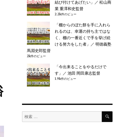
結び付けてあげたい」／ 松山商
業 重澤和史監督
2.2k件のビュー
「棚からのぼた餅を手に入れら
れるのは、幸運の持ち主ではな
く、棚の一番近くで手を挙げ続
ける努力をした者」／ 明徳義塾
馬淵史郎監督
2k件のビュー
「今出来ることをやるだけで
す」／ 池田 岡田康志監督
1.9k件のビュー
裕
検
検
索
索
対
象: