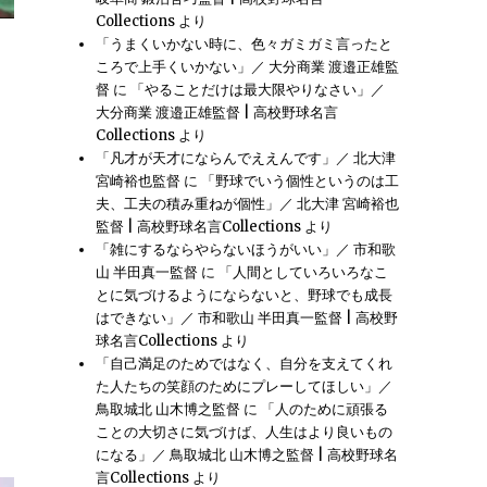
Collections
より
「うまくいかない時に、色々ガミガミ言ったと
ころで上手くいかない」／ 大分商業 渡邉正雄監
／ 日大三島 永田裕治監督” の
督
に
「やることだけは最大限やりなさい」／
大分商業 渡邉正雄監督 | 高校野球名言
Collections
より
「凡才が天才にならんでええんです」／ 北大津
宮崎裕也監督
に
「野球でいう個性というのは工
夫、工夫の積み重ねが個性」／ 北大津 宮崎裕也
監督 | 高校野球名言Collections
より
「雑にするならやらないほうがいい」／ 市和歌
山 半田真一監督
に
「人間としていろいろなこ
とに気づけるようにならないと、野球でも成長
はできない」／ 市和歌山 半田真一監督 | 高校野
球名言Collections
より
「自己満足のためではなく、自分を支えてくれ
た人たちの笑顔のためにプレーしてほしい」／
鳥取城北 山木博之監督
に
「人のために頑張る
ことの大切さに気づけば、人生はより良いもの
になる」／ 鳥取城北 山木博之監督 | 高校野球名
言Collections
より