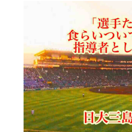
永
田
裕
治
監
督
に