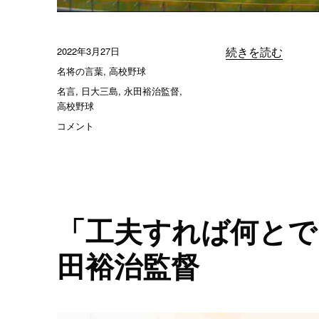
投
2022年3月27日
“「選手たちが最
続きを読む
稿
カ
名将の言葉
,
高校野球
日:
テ
タ
名言
,
日大三島
,
永田裕治監督
,
ゴ
グ
高校野球
リ
「選
コメント
ー
手
た
ち
が
最
後
「工夫すれば何とで
ま
で
田裕治監督
食
ら
い
つ