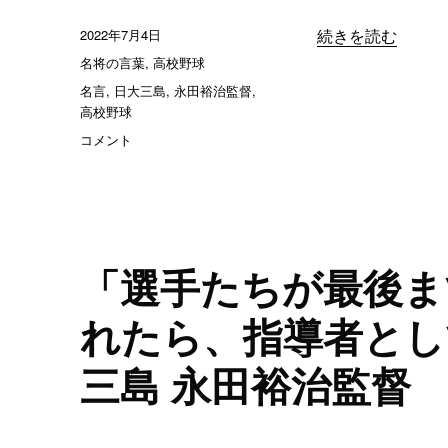
投
2022年7月4日
“「気持ちが強い方
続きを読む
稿
カ
名将の言葉
,
高校野球
日:
テ
タ
名言
,
日大三島
,
永田裕治監督
,
ゴ
グ
高校野球
リ
「気
コメント
ー
持
ち
が
強
い
方
「選手たちが最後ま
が
勝
れたら、指導者とし
つ」
／
三島 永田裕治監督
日
大
三
島